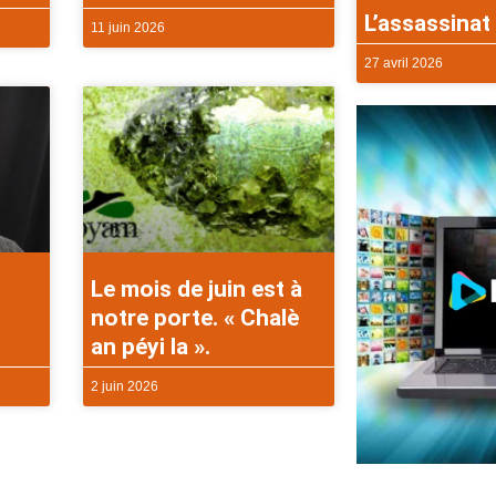
L’assassinat 
11 juin 2026
27 avril 2026
Le mois de juin est à
notre porte. « Chalè
an péyi la ».
2 juin 2026