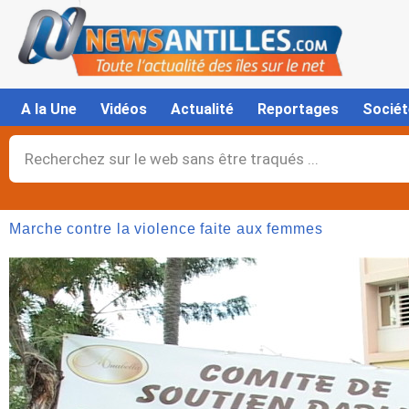
Aller
au
contenu
A la Une
Vidéos
Actualité
Reportages
Sociét
Rechercher
Marche contre la violence faite aux femmes