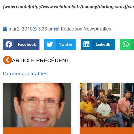
{wmvremote}http://www.webdomtv.fr/hanany/darling.wmv{/w
mai 2, 2010
3:33 pm
Rédaction NewsAntilles
Facebook
Twitter
LinkedIn
Précédent
ARTICLE PRÉCÉDENT
Derniers actualités