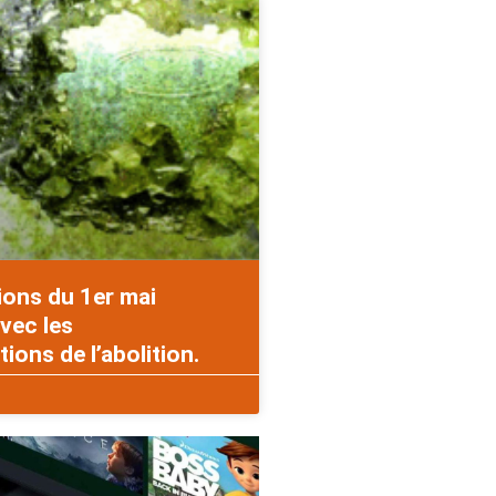
ions du 1er mai
vec les
ons de l’abolition.