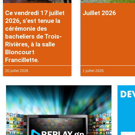
Ce vendredi 17 juillet
Juillet 2026
2026, s’est tenue la
cérémonie des
bacheliers de Trois-
Rivières, à la salle
Bloncourt
Francillette.
20 juillet 2026
1 juillet 2026