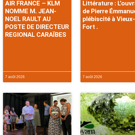
AIR FRANCE – KLM
Littérature : L’ouv
NOMME M. JEAN-
de Pierre Émmanu
NOEL RAULT AU
plébiscité à Vieux-
POSTE DE DIRECTEUR
Fort .
REGIONAL CARAÏBES
7 août 2026
7 août 2026