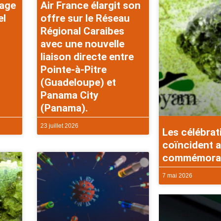
rage
Air France élargit son
el
offre sur le Réseau
Régional Caraibes
avec une nouvelle
liaison directe entre
Pointe-à-Pitre
(Guadeloupe) et
Panama City
(Panama).
23 juillet 2026
Les célébrat
coïncident a
commémorati
7 mai 2026