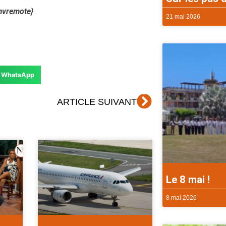
mvremote}
21 mai 2026
WhatsApp
Suivant
ARTICLE SUIVANT
Le 8 mai !
8 mai 2026