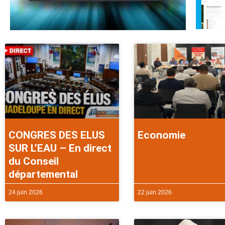
CONGRES DES ELUS
Economie
SUR L’EAU – En direct
du Conseil
départemental
24 juin 2026
22 juin 2026