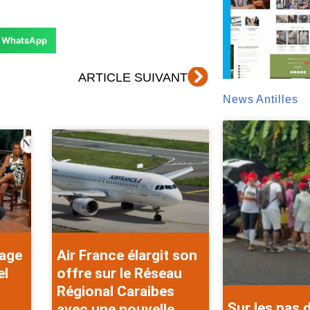
WhatsApp
Suivant
ARTICLE SUIVANT
News Antilles
rage
Air France élargit son
el
offre sur le Réseau
Régional Caraibes
Sur les pas 
avec une nouvelle