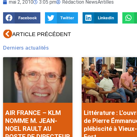
mai 2, 2010
3:05 pm
Rédaction NewsAntilles
Facebook
Twitter
LinkedIn
Précédent
ARTICLE PRÉCÉDENT
Derniers actualités
AIR FRANCE – KLM
Littérature : L’ouv
NOMME M. JEAN-
de Pierre Émmanu
NOEL RAULT AU
plébiscité à Vieux-
POSTE DE DIRECTEUR
Fort .