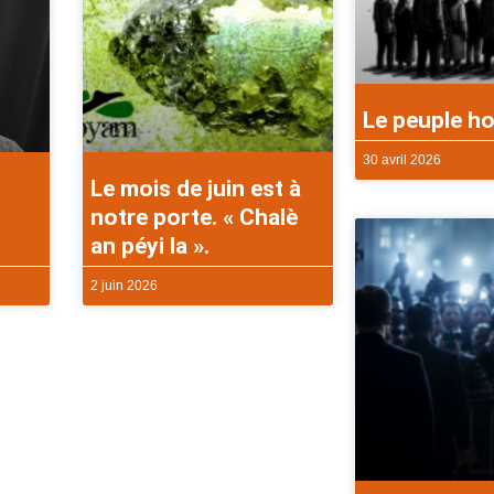
Le peuple ho
30 avril 2026
Le mois de juin est à
notre porte. « Chalè
an péyi la ».
2 juin 2026