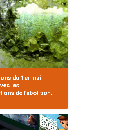
ions du 1er mai
vec les
ons de l’abolition.