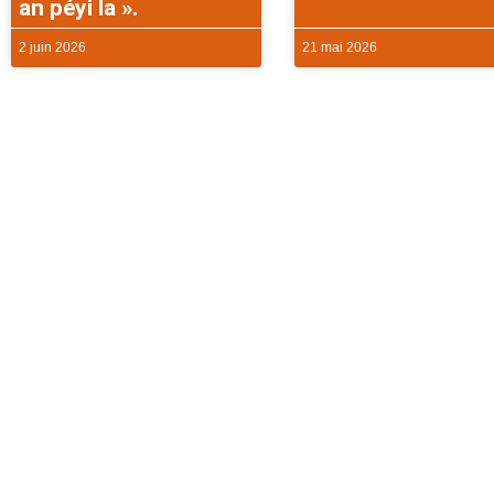
an péyi la ».
2 juin 2026
21 mai 2026