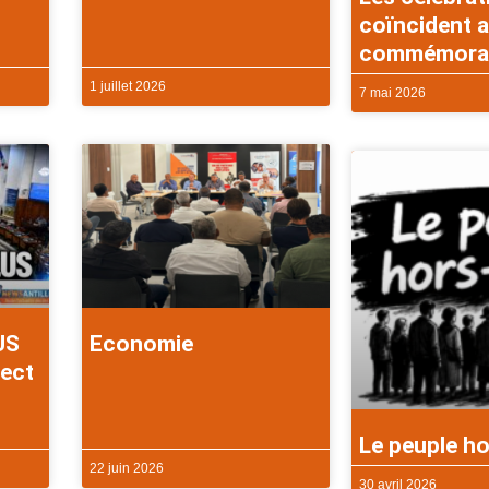
coïncident a
commémorati
1 juillet 2026
7 mai 2026
US
Economie
rect
Le peuple ho
22 juin 2026
30 avril 2026