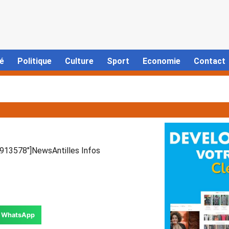
é
Politique
Culture
Sport
Economie
Contact
13578″]NewsAntilles Infos
WhatsApp