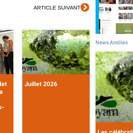
Suivant
ARTICLE SUIVANT
News Antilles
let
Juillet 2026
a
s-
Les célébrat