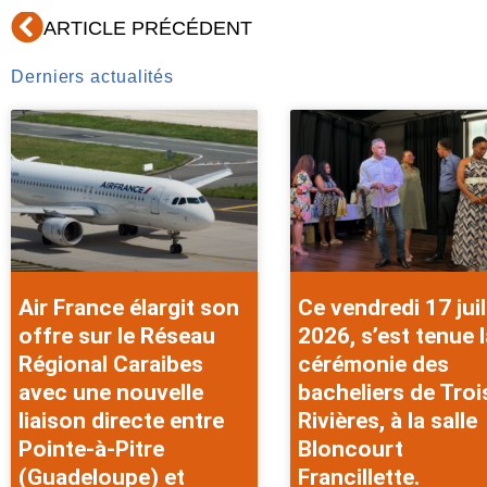
Précédent
ARTICLE PRÉCÉDENT
Derniers actualités
Air France élargit son
Ce vendredi 17 juil
offre sur le Réseau
2026, s’est tenue l
Régional Caraibes
cérémonie des
avec une nouvelle
bacheliers de Troi
liaison directe entre
Rivières, à la salle
Pointe-à-Pitre
Bloncourt
(Guadeloupe) et
Francillette.