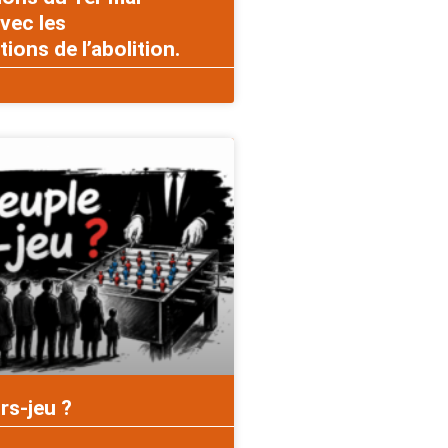
vec les
ons de l’abolition.
rs-jeu ?