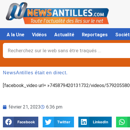
Aller
au
contenu
A la Une
Vidéos
Actualité
Reportages
Sociét
Rechercher
NewsAntilles était en direct.
[facebook_video url= »745879420131732/videos/5792055809
février 21, 2023
6:36 pm
Facebook
Twitter
LinkedIn