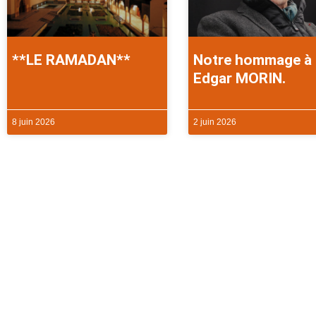
**LE RAMADAN**
Notre hommage à
Edgar MORIN.
8 juin 2026
2 juin 2026