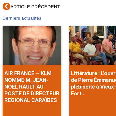
Précédent
ARTICLE PRÉCÉDENT
Derniers actualités
AIR FRANCE – KLM
Littérature : L’ouv
NOMME M. JEAN-
de Pierre Émmanu
NOEL RAULT AU
plébiscité à Vieux-
POSTE DE DIRECTEUR
Fort .
REGIONAL CARAÏBES