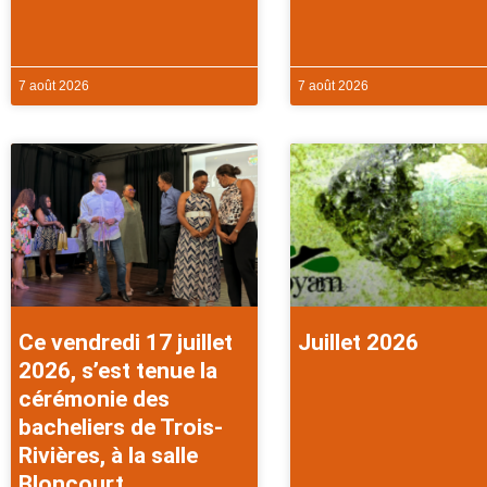
7 août 2026
7 août 2026
Ce vendredi 17 juillet
Juillet 2026
2026, s’est tenue la
cérémonie des
bacheliers de Trois-
Rivières, à la salle
Bloncourt