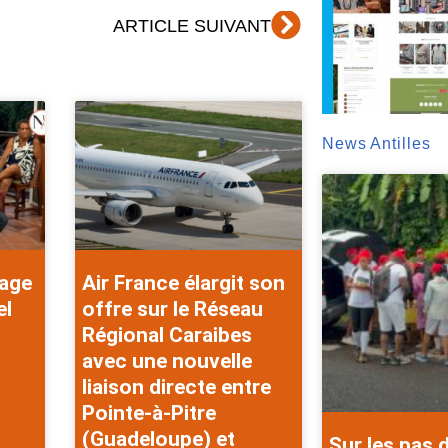
Suivant
ARTICLE SUIVANT
News Antilles
rage
Air France élargit son
el
offre sur le Réseau
Régional Caraibes
avec une nouvelle
liaison directe entre
Pointe-à-Pitre
(Guadeloupe) et
Sur les pas 