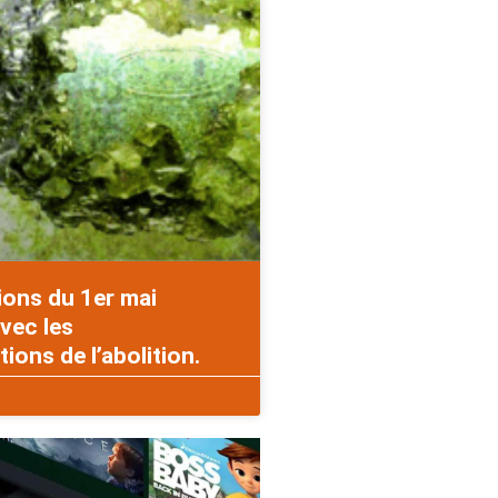
ions du 1er mai
vec les
ons de l’abolition.