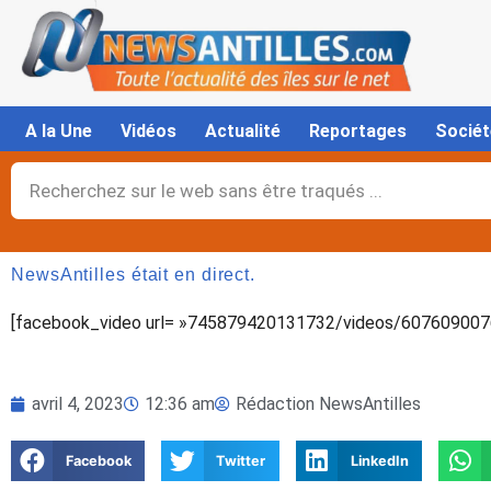
Aller
au
contenu
A la Une
Vidéos
Actualité
Reportages
Sociét
Rechercher
NewsAntilles était en direct.
[facebook_video url= »745879420131732/videos/6076090076
avril 4, 2023
12:36 am
Rédaction NewsAntilles
Facebook
Twitter
LinkedIn