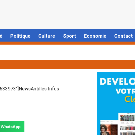
é
Politique
Culture
Sport
Economie
Contact
33973″]NewsAntilles Infos
WhatsApp