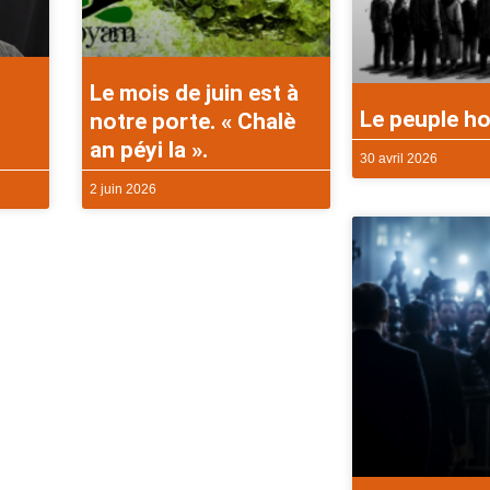
Le mois de juin est à
Le peuple ho
notre porte. « Chalè
an péyi la ».
30 avril 2026
2 juin 2026