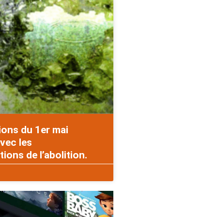
ions du 1er mai
vec les
ons de l’abolition.