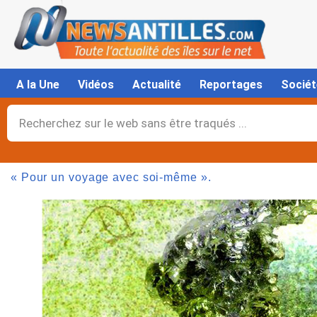
Aller
au
contenu
A la Une
Vidéos
Actualité
Reportages
Sociét
Rechercher
« Pour un voyage avec soi-même ».