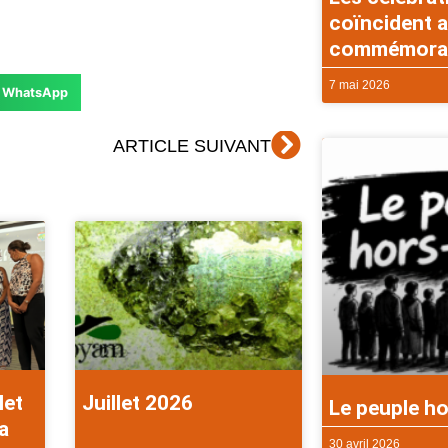
coïncident a
commémorati
7 mai 2026
WhatsApp
Suivant
ARTICLE SUIVANT
let
Juillet 2026
Le peuple ho
a
30 avril 2026