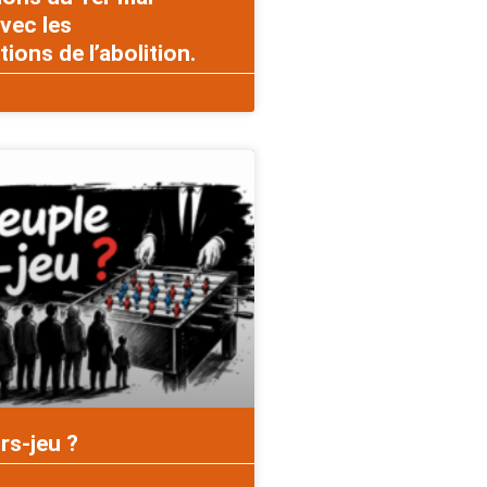
vec les
ons de l’abolition.
rs-jeu ?