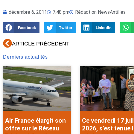
décembre 6, 2011
7:48 pm
Rédaction NewsAntilles
Facebook
Twitter
LinkedIn
Précédent
ARTICLE PRÉCÉDENT
Derniers actualités
Air France élargit son
Ce vendredi 17 juil
offre sur le Réseau
2026, s’est tenue l