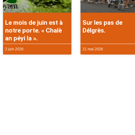
Le mois de juin est à
Sur les pas de
notre porte. « Chalè
Délgrès.
an péyi la ».
2 juin 2026
21 mai 2026