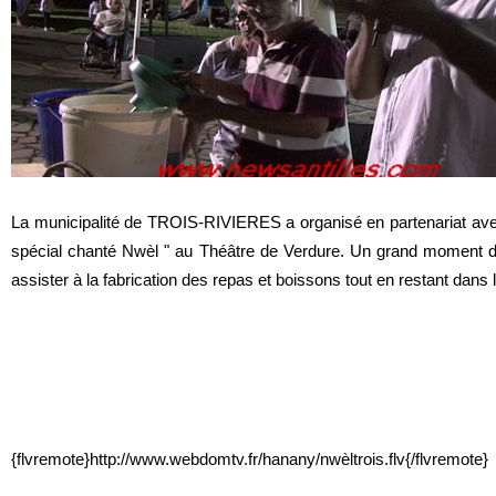
La municipalité de TROIS-RIVIERES a organisé en partenariat a
spécial chanté Nwèl " au Théâtre de Verdure. Un grand moment d
assister à la fabrication des repas et boissons tout en restant dans la
{flvremote}http://www.webdomtv.fr/hanany/nwèltrois.flv{/flvremote}