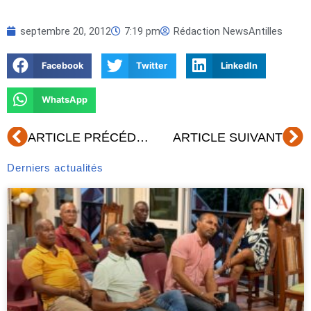
septembre 20, 2012
7:19 pm
Rédaction NewsAntilles
Facebook
Twitter
LinkedIn
WhatsApp
Précédent
Su
ARTICLE PRÉCÉDENT
ARTICLE SUIVANT
Derniers actualités