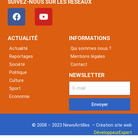
SUIVEZ-NOUS SUR LES RÉSEAUX
F
Y
a
o
c
u
e
t
ACTUALITÉ
INFORMATIONS
b
u
Actualité
Qui sommes nous ?
o
b
Reportages
Mentions légales
o
e
Société
Contact
k
Politique
NEWSLETTER
Culture
Sport
Economie
Envoyer
© 2008 – 2023 NewsAntilles – Création site web
DéveloppeurExpert