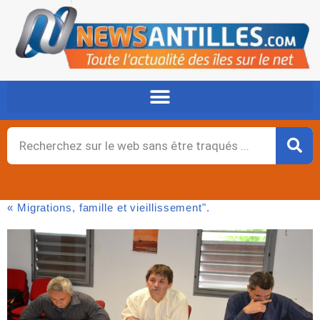
Aller
au
contenu
Rechercher
« Migrations, famille et vieillissementʺ.