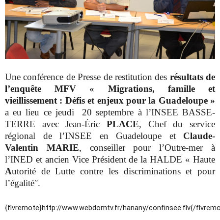
Une conférence de Presse de restitution des
résultats de
l’enquête MFV « Migrations, famille et
vieillissement : Défis et enjeux pour la Guadeloupe »
a eu lieu ce jeudi 20 septembre à l’INSEE BASSE-
TERRE avec Jean-Éric
PLACE
, Chef du service
régional de l’INSEE en Guadeloupe et
Claude-
Valentin MARIE
, conseiller pour l’Outre-mer à
l’INED et ancien Vice Président de la HALDE « Haute
A
utorité de Lutte contre les discriminations et pour
l’égalitéʺ.
{flvremote}http://www.webdomtv.fr/hanany/confinsee.flv{/flvrem