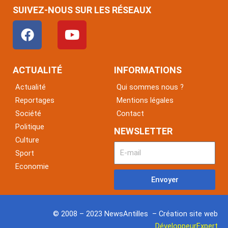
SUIVEZ-NOUS SUR LES RÉSEAUX
F
Y
a
o
c
u
e
t
ACTUALITÉ
INFORMATIONS
b
u
Actualité
Qui sommes nous ?
o
b
Reportages
Mentions légales
o
e
Société
Contact
k
Politique
NEWSLETTER
Culture
Sport
Economie
Envoyer
© 2008 – 2023 NewsAntilles – Création site web
DéveloppeurExpert