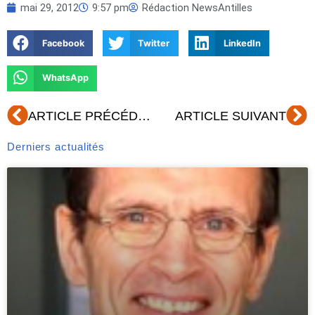
mai 29, 2012
9:57 pm
Rédaction NewsAntilles
Facebook
Twitter
LinkedIn
WhatsApp
Précédent
Su
ARTICLE PRÉCÉDENT
ARTICLE SUIVANT
Derniers actualités