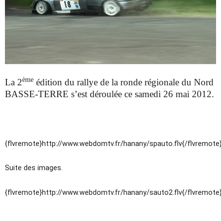
ème
La 2
édition du rallye de la ronde régionale du Nord
BASSE-TERRE s’est déroulée ce samedi 26 mai 2012.
{flvremote}http://www.webdomtv.fr/hanany/spauto.flv{/flvremote
Suite des images.
{flvremote}http://www.webdomtv.fr/hanany/sauto2.flv{/flvremote