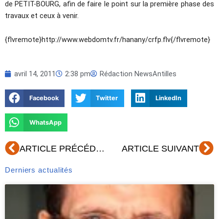
de PETIT-BOURG, afin de faire le point sur la première phase des
travaux et ceux à venir.
{flvremote}http://www.webdomtv.fr/hanany/crfp.flv{/flvremote}
avril 14, 2011
2:38 pm
Rédaction NewsAntilles
Facebook
Twitter
LinkedIn
WhatsApp
Précédent
Su
ARTICLE PRÉCÉDENT
ARTICLE SUIVANT
Derniers actualités