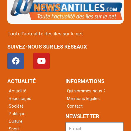
Toute l’actualité des îles sur le net
SUIVEZ-NOUS SUR LES RÉSEAUX
F
Y
a
o
c
u
e
t
ACTUALITÉ
INFORMATIONS
b
u
Actualité
Qui sommes nous ?
o
b
Reportages
Mentions légales
o
e
Société
Contact
k
Politique
NEWSLETTER
Culture
Sport