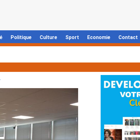
é
Politique
Culture
Sport
Economie
Contact
.