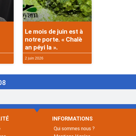
Le mois de juin est à
notre porte. « Chalè
an péyi la ».
2 juin 2026
08
ITÉ
INFORMATIONS
é
Qui sommes nous ?