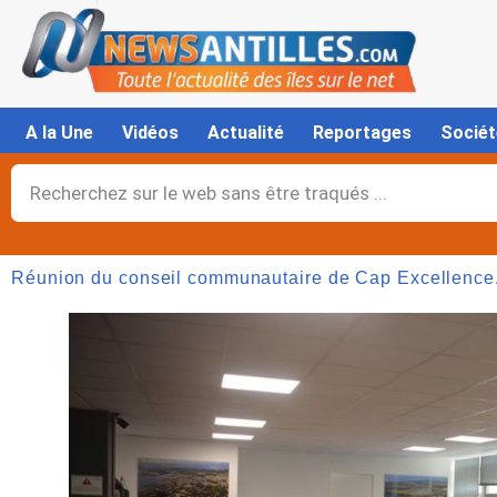
Aller
au
contenu
A la Une
Vidéos
Actualité
Reportages
Sociét
Rechercher
Réunion du conseil communautaire de Cap Excellence