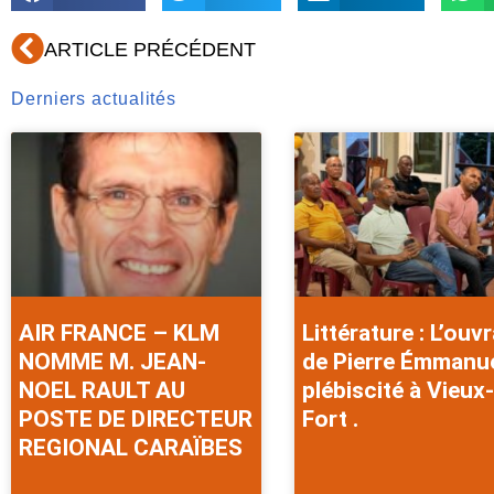
Précédent
ARTICLE PRÉCÉDENT
Derniers actualités
AIR FRANCE – KLM
Littérature : L’ouv
NOMME M. JEAN-
de Pierre Émmanu
NOEL RAULT AU
plébiscité à Vieux-
POSTE DE DIRECTEUR
Fort .
REGIONAL CARAÏBES