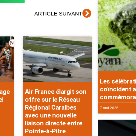
Suivant
ARTICLE SUIVANT
Les célébrat
coïncident a
rage
Air France élargit son
commémorati
el
offre sur le Réseau
Régional Caraibes
7 mai 2026
avec une nouvelle
liaison directe entre
Pointe-à-Pitre