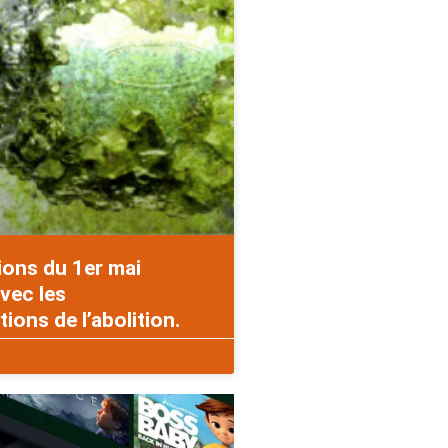
ions du 1er mai
vec les
ons de l’abolition.