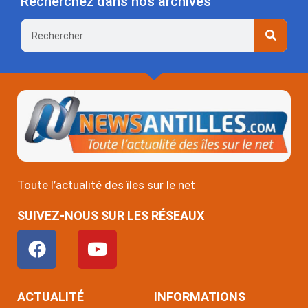
Recherchez dans nos archives
Rechercher
Toute l’actualité des îles sur le net
SUIVEZ-NOUS SUR LES RÉSEAUX
F
Y
a
o
c
u
e
t
ACTUALITÉ
INFORMATIONS