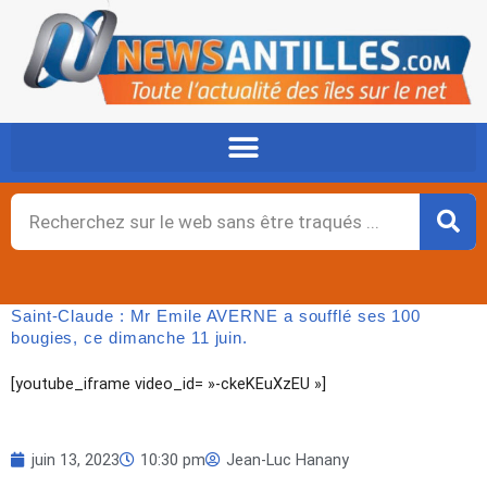
Aller
au
contenu
Rechercher
Saint-Claude : Mr Emile AVERNE a soufflé ses 100
bougies, ce dimanche 11 juin.
[youtube_iframe video_id= »-ckeKEuXzEU »]
juin 13, 2023
10:30 pm
Jean-Luc Hanany