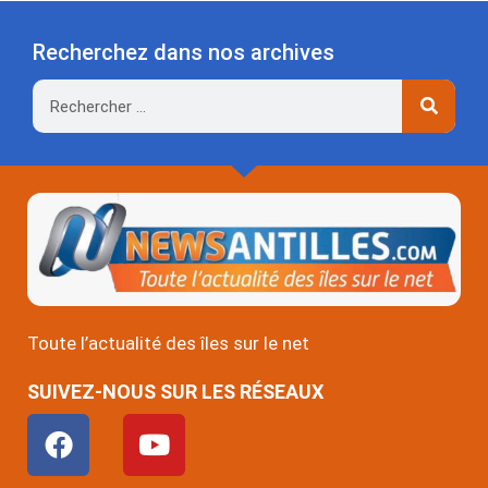
Recherchez dans nos archives
Rechercher
Toute l’actualité des îles sur le net
SUIVEZ-NOUS SUR LES RÉSEAUX
F
Y
a
o
c
u