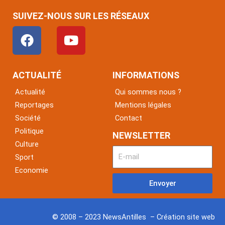
SUIVEZ-NOUS SUR LES RÉSEAUX
F
Y
a
o
c
u
e
t
ACTUALITÉ
INFORMATIONS
b
u
Actualité
Qui sommes nous ?
o
b
Reportages
Mentions légales
o
e
Société
Contact
k
Politique
NEWSLETTER
Culture
Sport
Economie
Envoyer
© 2008 – 2023 NewsAntilles – Création site web