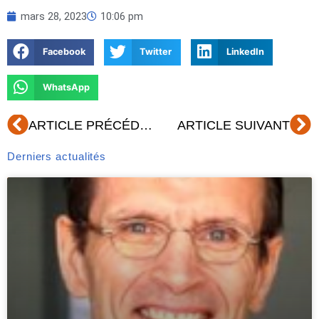
mars 28, 2023
10:06 pm
Facebook
Twitter
LinkedIn
WhatsApp
Précédent
Su
ARTICLE PRÉCÉDENT
ARTICLE SUIVANT
Derniers actualités