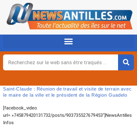
Aller
au
contenu
Rechercher
Saint-Claude : Réunion de travail et visite de terrain avec
le maire de la ville et le président de la Région Guadelo
[facebook_video
url= »745879420131732/posts/903735527679453″]NewsAntilles
Infos