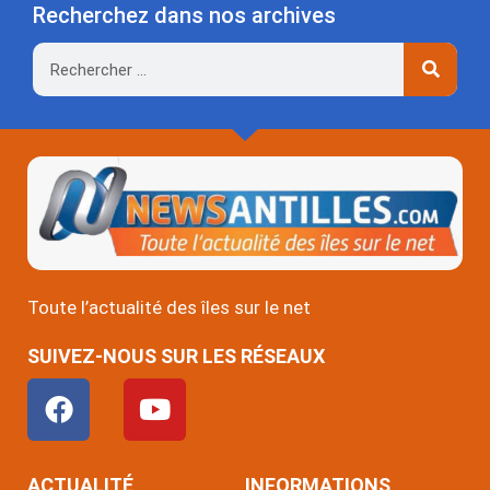
Recherchez dans nos archives
Rechercher
Toute l’actualité des îles sur le net
SUIVEZ-NOUS SUR LES RÉSEAUX
F
Y
a
o
c
u
e
t
ACTUALITÉ
INFORMATIONS