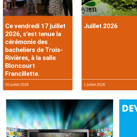
Ce vendredi 17 juillet
Juillet 2026
2026, s’est tenue la
cérémonie des
bacheliers de Trois-
Rivières, à la salle
Bloncourt
Francillette.
20 juillet 2026
1 juillet 2026