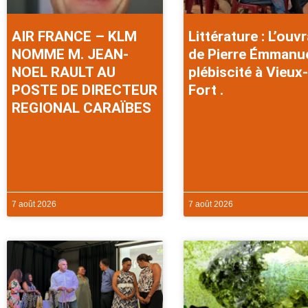
AIR FRANCE – KLM
Littérature : L’ouv
NOMME M. JEAN-
de Pierre Émmanu
NOEL RAULT AU
plébiscité à Vieux-
POSTE DE DIRECTEUR
Fort .
REGIONAL CARAÏBES
7 août 2026
7 août 2026