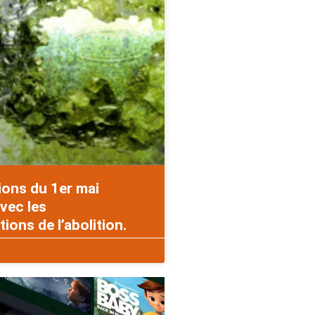
ions du 1er mai
vec les
ons de l’abolition.