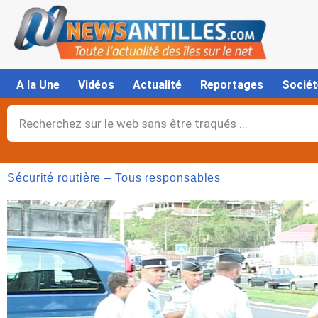
Aller
au
contenu
A la Une
Vidéos
Actualité
Reportages
Sociét
Rechercher
Sécurité routière – Tous responsables