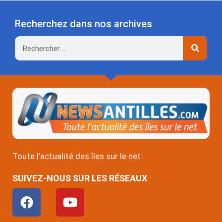
Recherchez dans nos archives
Rechercher
Toute l’actualité des îles sur le net
SUIVEZ-NOUS SUR LES RÉSEAUX
F
Y
a
o
c
u