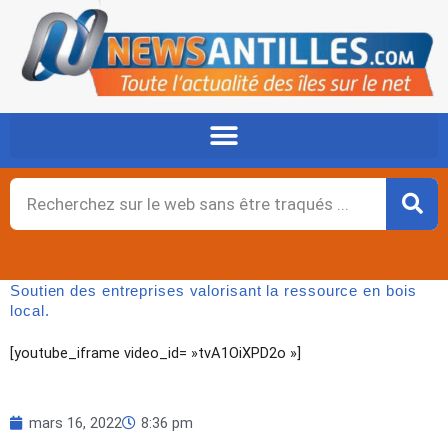
Aller
au
contenu
Rechercher
Soutien des entreprises valorisant la ressource en bois
local.
[youtube_iframe video_id= »tvA1OiXPD2o »]
mars 16, 2022
8:36 pm