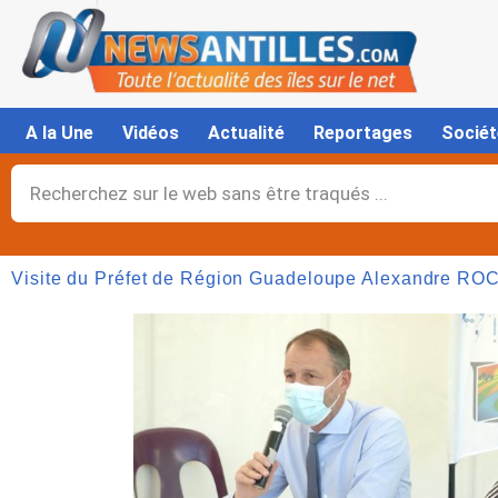
Aller
au
contenu
A la Une
Vidéos
Actualité
Reportages
Sociét
Rechercher
Visite du Préfet de Région Guadeloupe Alexandre ROC
Page
,
Page