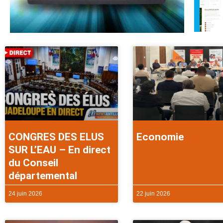
CONGRES DES ELUS
Economie
SUR L’EAU – En direct
du Conseil
départemental
24 juin 2026
22 juin 2026