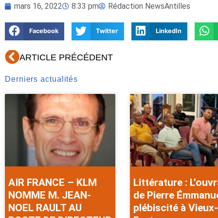
mars 16, 2022
8:33 pm
Rédaction NewsAntilles
Facebook
Twitter
LinkedIn
Précédent
ARTICLE PRÉCÉDENT
Derniers actualités
AIR FRANCE – KLM
Littérature : L’ouv
NOMME M. JEAN-
de Pierre Émmanu
NOEL RAULT AU
plébiscité à Vieux-