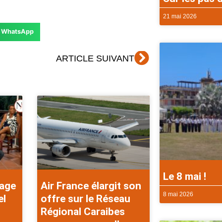
21 mai 2026
WhatsApp
Suivant
ARTICLE SUIVANT
Le 8 mai !
rage
Air France élargit son
8 mai 2026
el
offre sur le Réseau
Régional Caraibes