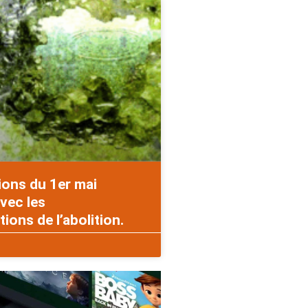
ions du 1er mai
vec les
ons de l’abolition.