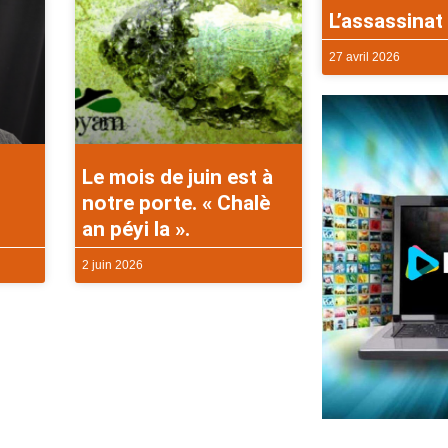
L’assassinat 
27 avril 2026
Le mois de juin est à
notre porte. « Chalè
an péyi la ».
2 juin 2026