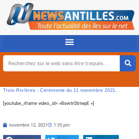
Aller
au
contenu
Rechercher
Trois-Riv!ères : Cérémonie du 11 novembre 2021.
[youtube_iframe video_id= »BswtrObtwpE »]
novembre 12, 2021
1:35 pm