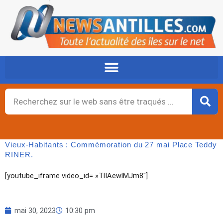
Aller
au
contenu
Rechercher
Vieux-Habitants : Commémoration du 27 mai Place Teddy
RINER.
[youtube_iframe video_id= »TlIAewlMJm8″]
mai 30, 2023
10:30 pm