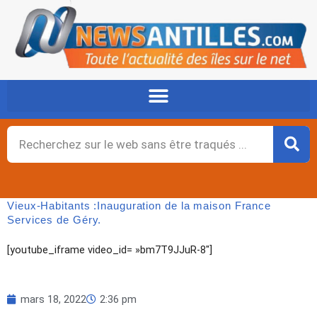
Aller
au
contenu
Rechercher
Vieux-Habitants :Inauguration de la maison France
Services de Géry.
[youtube_iframe video_id= »bm7T9JJuR-8″]
mars 18, 2022
2:36 pm