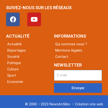
SUIVEZ-NOUS SUR LES RÉSEAUX
F
Y
a
o
c
u
e
t
ACTUALITÉ
INFORMATIONS
b
u
Actualité
Qui sommes nous ?
o
b
Reportages
Mentions légales
o
e
Société
Contact
k
Politique
NEWSLETTER
Culture
Sport
Economie
Envoyer
© 2008 – 2023 NewsAntilles – Création site web