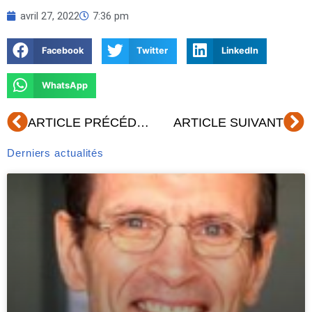
avril 27, 2022
7:36 pm
Facebook
Twitter
LinkedIn
WhatsApp
Précédent
Su
ARTICLE PRÉCÉDENT
ARTICLE SUIVANT
Derniers actualités