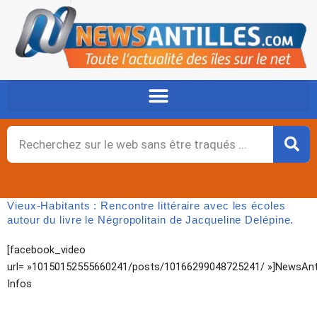
Aller
au
contenu
Rechercher
Vieux-Habitants : Rencontre littéraire avec les écoles
autour du livre le Négropolitain de Jacqueline Delépine.
[facebook_video
url= »10150152555660241/posts/10166299048725241/ »]NewsAnti
Infos