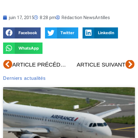
juin 17, 2015
8:28 pm
Rédaction NewsAntilles
Facebook
Twitter
LinkedIn
WhatsApp
Précédent
Su
ARTICLE PRÉCÉDENT
ARTICLE SUIVANT
Derniers actualités