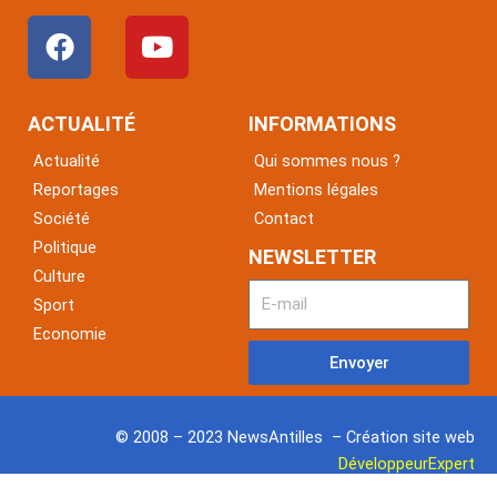
F
Y
a
o
c
u
e
t
ACTUALITÉ
INFORMATIONS
b
u
Actualité
Qui sommes nous ?
o
b
Reportages
Mentions légales
o
e
Société
Contact
k
Politique
NEWSLETTER
Culture
Sport
Economie
Envoyer
© 2008 – 2023 NewsAntilles – Création site web
DéveloppeurExpert