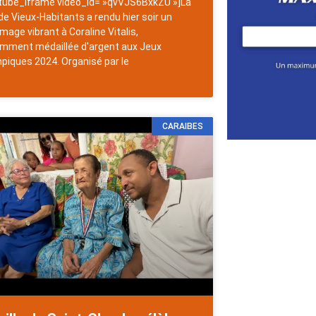
tube_iframe video_id= »qvVJS6BxkZU »]La
e de Vieux-Habitants a rendu hier soir un
age vibrant à Coraline Vitalis,
mment médaillée d'argent aux Jeux
piques 2024. Organisé par le
CARAIBES