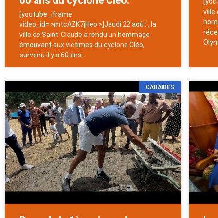
60 ans du cyclone Cléo.
[you
vill
[youtube_iframe
homm
video_id= »mtcAZK7jHeo »]Jeudi 22 août , la
réce
ville de Saint-Claude a rendu un hommage
Olym
émouvant aux victimes du cyclone Cléo,
survenu il y a 60 ans.
CARAIBES