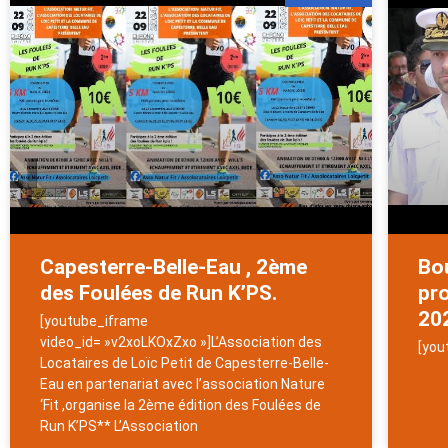
Capesterre-Belle-Eau , 2ème
Bou
des Foulées de Run K’PS.
pro
20
[youtube_iframe
video_id= »v2xoLKOxZxo »]L’Association des
[you
Locataires de Loïc Petit de Capesterre-Belle-
Eau en partenariat avec l’association Nature
‘Fit ,organise la 2ème édition des Foulées de
Run K’PS** L’Association