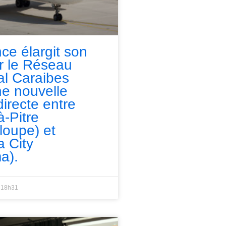
nce élargit son
ur le Réseau
l Caraibes
e nouvelle
directe entre
à-Pitre
loupe) et
 City
a).
18h31