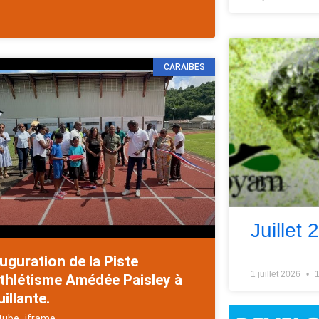
CARAIBES
Juillet 
uguration de la Piste
1 juillet 2026
1
thlétisme Amédée Paisley à
illante.
tube_iframe