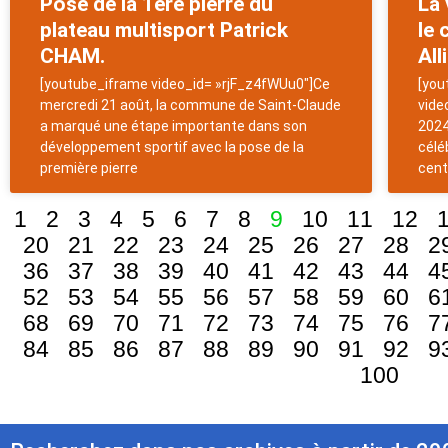
Pose de la 1ère pierre du
La 
plateau multisport Patrick
le 
CHAM.
Alli
[youtube_iframe video_id= »rjF_z4fWUu0″]Ce
[you
mercredi 21 août, la commune de Saint-Claude
vide
a marqué une étape importante dans son
2024
développement sportif avec la pose de la
célé
première pierre
cent
1
2
3
4
5
6
7
8
9
10
11
12
20
21
22
23
24
25
26
27
28
2
36
37
38
39
40
41
42
43
44
4
52
53
54
55
56
57
58
59
60
6
68
69
70
71
72
73
74
75
76
7
84
85
86
87
88
89
90
91
92
9
100