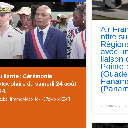
Air Fra
offre s
Régiona
avec un
liaison 
Pointe-
(Guade
illante : Cérémonie
Panama
tocolaire du samedi 24 août
(Panam
24.
tube_iframe video_id= »37zMo-xiXE4″]
23 juillet 2026