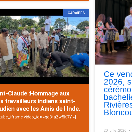
CARAIBES
Ce vend
2026, s
cérémo
int-Claude :Hommage aux
bacheli
s travailleurs indiens saint-
Rivières
udien avec les Amis de l'Inde.
Bloncou
tube_iframe video_id= »gd8taZw5KRY »]
20 juillet 2026