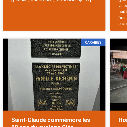
vide
août
l'in
pist
CARAIBES
Saint-Claude commémore les
Hom