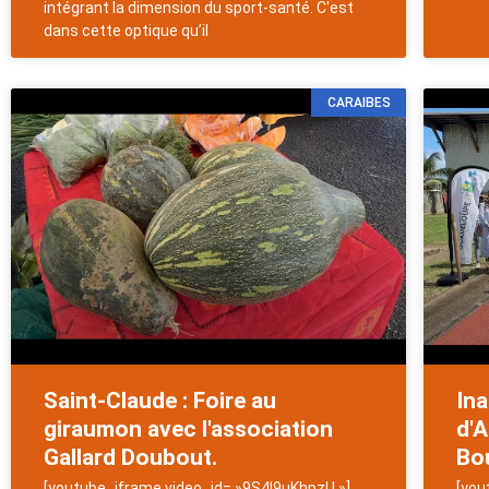
intégrant la dimension du sport-santé. C'est
dans cette optique qu’il
CARAIBES
Saint-Claude : Foire au
Ina
giraumon avec l'association
d'A
Gallard Doubout.
Bou
[youtube_iframe video_id= »9S4I9uKhpzU »]
[you