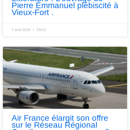
Pierre Émmanuel plébiscité à
Vieux-Fort .
7 août 2026
15h11
Air France élargit son offre
sur le Réseau Régional