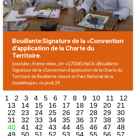
Bouillante:Signature de la «Convention
d’application de la Charte du
Territoire.
[youtube_iframe video_id= »Q7O0iEU4yCA »]Bouillante :
Signature de la «Convention d’application de la Charte du
Territoire de Bouillante classé en Parc National de la
Guadeloupe», ce jeudi 29
1
2
3
4
5
6
7
8
9
10
11
12
13
14
15
16
17
18
19
20
21
22
23
24
25
26
27
28
29
30
31
32
33
34
35
36
37
38
39
40
41
42
43
44
45
46
47
48
49
50
51
52
53
54
55
56
57