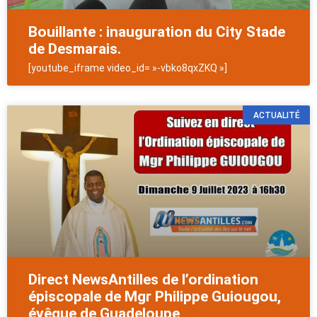
Bouillante : inauguration du City Stade
de Desmarais.
[youtube_iframe video_id= »-vbko8qxZKQ »]
ACTUALITÉ
Direct NewsAntilles de l’ordination
épiscopale de Mgr Philippe Guiougou,
évêque de Guadeloupe