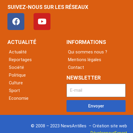
SUIVEZ-NOUS SUR LES RÉSEAUX
F
Y
a
o
c
u
e
t
ACTUALITÉ
INFORMATIONS
b
u
Actualité
Qui sommes nous ?
o
b
Reportages
Mentions légales
o
e
Société
Contact
k
Politique
NEWSLETTER
Culture
Sport
Economie
Envoyer
© 2008 – 2023 NewsAntilles – Création site web