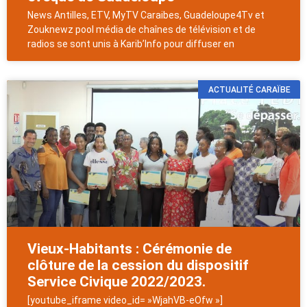
News Antilles, ETV, MyTV Caraibes, Guadeloupe4Tv et
Zouknewz pool média de chaînes de télévision et de
radios se sont unis à Karib’Info pour diffuser en
ACTUALITÉ CARAÏBE
Vieux-Habitants : Cérémonie de
clôture de la cession du dispositif
Service Civique 2022/2023.
[youtube_iframe video_id= »WjahVB-eOfw »]