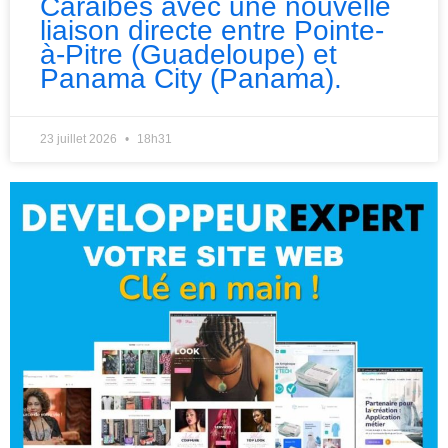
Caraibes avec une nouvelle
liaison directe entre Pointe-
à-Pitre (Guadeloupe) et
Panama City (Panama).
23 juillet 2026
18h31