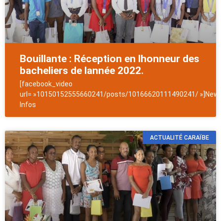
Bouillante : Réception en lhonneur des
bacheliers de lannée 2022.
[facebook_video
url= »10150152555660241/posts/10166620111490241/ »]News
Infos
ACTUALITÉ CARAÏBE