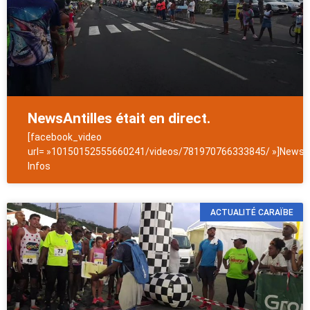
NewsAntilles était en direct.
[facebook_video
url= »10150152555660241/videos/781970766333845/ »]NewsAn
Infos
ACTUALITÉ CARAÏBE