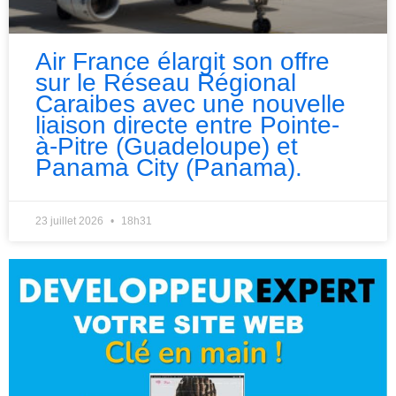
Air France élargit son offre
sur le Réseau Régional
Caraibes avec une nouvelle
liaison directe entre Pointe-
à-Pitre (Guadeloupe) et
Panama City (Panama).
23 juillet 2026
18h31