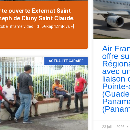
te ouverte Externat Saint
eph de Cluny Saint Claude.
tube_iframe video_id= »Gkap4ZmRlvs »]
Air Fra
offre s
ACTUALITÉ CARAÏBE
Régiona
avec un
liaison 
Pointe-
(Guade
Panama
(Panam
23 juillet 2026