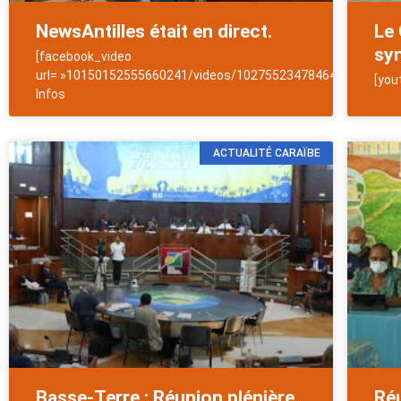
NewsAntilles était en direct.
Le 
syn
[facebook_video
url= »10150152555660241/videos/1027552347846425/ »]NewsA
[you
Infos
ACTUALITÉ CARAÏBE
Basse-Terre : Réunion plénière
Ré