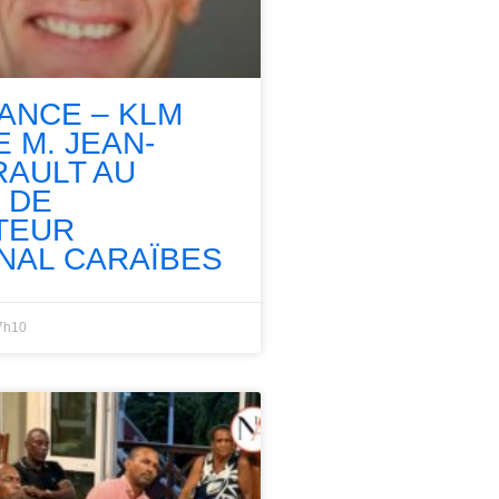
RANCE – KLM
 M. JEAN-
RAULT AU
 DE
TEUR
NAL CARAÏBES
7h10