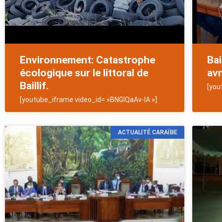
Environnement: Catastrophe
Bai
écologique sur le littoral de
avri
Baillif.
[you
[youtube_iframe video_id= »BNGIQaAv-IA »]
ACTUALITÉ CARAÏBE