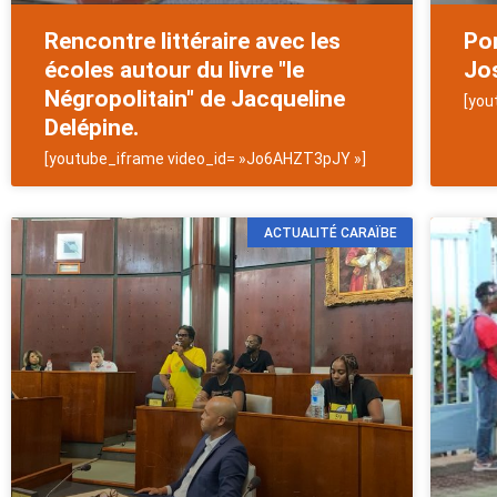
Rencontre littéraire avec les
Por
écoles autour du livre "le
Jos
Négropolitain" de Jacqueline
[you
Delépine.
[youtube_iframe video_id= »Jo6AHZT3pJY »]
ACTUALITÉ CARAÏBE