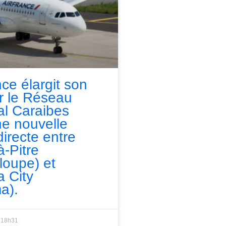
nce élargit son
ur le Réseau
l Caraibes
e nouvelle
directe entre
à-Pitre
loupe) et
 City
a).
18h31