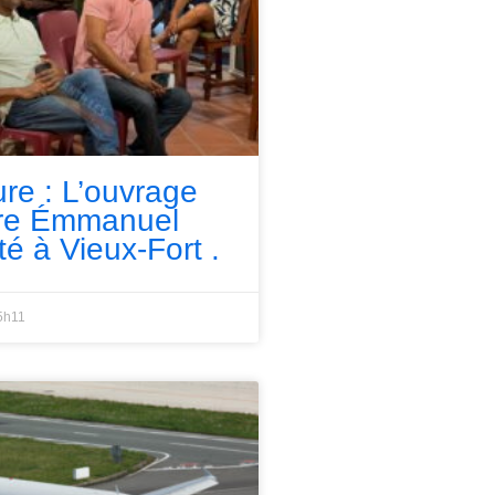
ure : L’ouvrage
rre Émmanuel
té à Vieux-Fort .
5h11