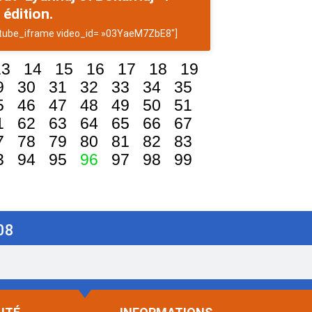
 édition.
tube_iframe video_id= »03YaeM7ZbE8″]
13
14
15
16
17
18
19
9
30
31
32
33
34
35
5
46
47
48
49
50
51
1
62
63
64
65
66
67
7
78
79
80
81
82
83
3
94
95
96
97
98
99
08