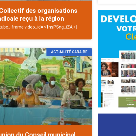
Collectif des organisations
dicale reçu à la région
ntilles
tube_iframe video_id= »1hsPSng_iZA »]
ACTUALITÉ CARAÏBE
union du Conseil municipal