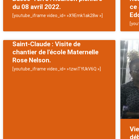
du 08 avril 2022.
ce 
Ed
[youtube_iframe video_id= »X9Emk1ak28w »]
[you
Saint-Claude : Visite de
chantier de l'école Maternelle
Rose Nelson.
[youtube_iframe video_id= »tzwiTYUkV6Q »]
Vie
déb