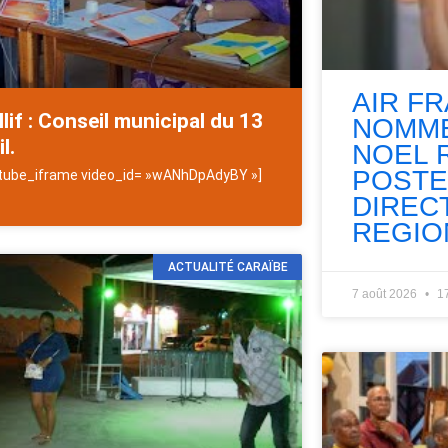
AIR F
llif : Conseil municipal du 13
NOMME
l.
NOEL 
POSTE
tube_iframe video_id= »wANhDpAdyBY »]
DIREC
REGIO
ACTUALITÉ CARAÏBE
7 août 2026
1