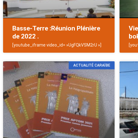
Basse-Terre :Réunion Plénière
Vie
de 2022 .
bok
[youtube_iframe video_id= »UgFQkVSM2rU »]
[you
ACTUALITÉ CARAÏBE