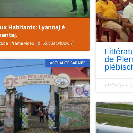
ux Habitants: Lyannaj é
antaj.
tube_iframe video_id= »2lvGscvlQow »]
Littérat
de Pie
ACTUALITÉ CARAÏBE
plébisci
7 août 2026
1