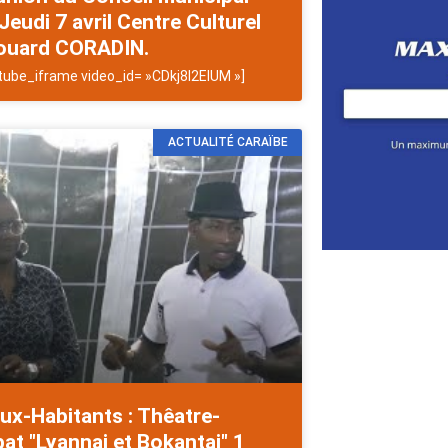
Jeudi 7 avril Centre Culturel
ouard CORADIN.
tube_iframe video_id= »CDkj8I2EIUM »]
ACTUALITÉ CARAÏBE
ux-Habitants : Thêatre-
at "Lyannaj et Bokantaj" 1