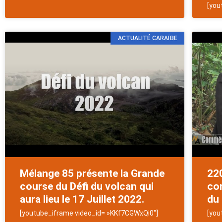
[you
ACTUALITÉ CARAÏBE
Mélange 85 présente la Grande
220
course du Défi du volcan qui
co
aura lieu le 17 Juillet 2022.
du 
[youtube_iframe video_id= »KKf7CGWxQi0″]
[you