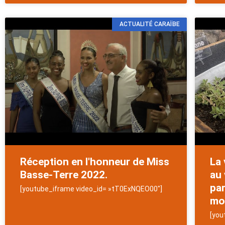
ACTUALITÉ CARAÏBE
Réception en l'honneur de Miss
La 
Basse-Terre 2022.
au 
pa
[youtube_iframe video_id= »tT0ExNQEO00″]
mon
[you