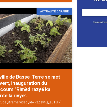
ACTUALITÉ CARAÏBE
ville de Basse-Terre se met
vert, inauguration du
rcours "Rimèd razyé ka
té la rivyè".
tube_iframe video_id= »zZzvtQ_a5TU »]