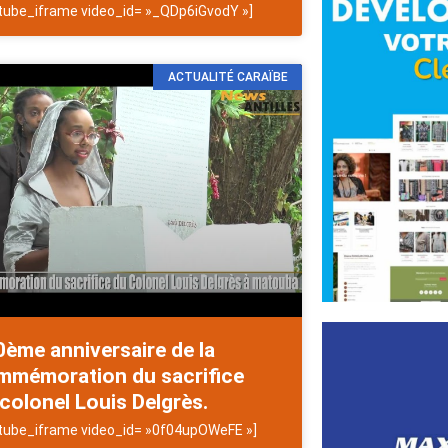
tube_iframe video_id= »_QDp6iGvodY »]
ACTUALITÉ CARAÏBE
ème anniversaire de la
mmémoration du sacrifice
colonel Louis Delgrès.
tube_iframe video_id= »0f04upOWeFE »]