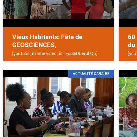
Vieux Habitants: Fête de
60 
GEOSCIENCES,
du 
[youtube_iframe video_id= »qp3iDUeruLQ »]
[you
ACTUALITÉ CARAÏBE