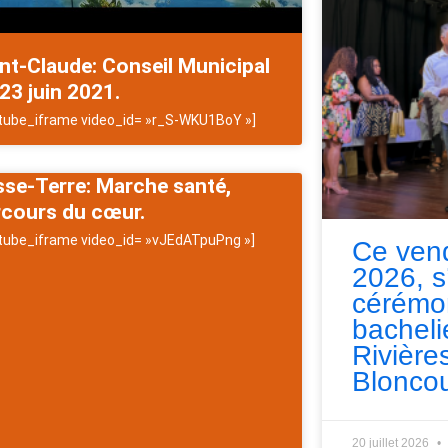
nt-Claude: Conseil Municipal
23 juin 2021.
tube_iframe video_id= »r_S-WKU1BoY »]
se-Terre: Marche santé,
rcours du cœur.
tube_iframe video_id= »vJEdATpuPng »]
Ce vend
2026, s
cérémo
bacheli
Rivières
Bloncou
20 juillet 2026