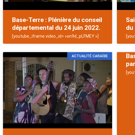
Base-Terre : Plénière du conseil
Sai
départemental du 24 juin 2022.
du 
[youtube_iframe video_id= »on9d_pLFMEY »]
[you
Bas
ACTUALITÉ CARAÏBE
pa
[you