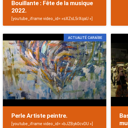
Bouillante : Fête de la musique
2022.
[youtube_iframe video_id= »sXZsL5rXqaU »]
ACTUALITÉ CARAÏBE
Perle Artiste peintre.
Bas
mu
[youtube_iframe video_id= »bJZByk0cvDU »]