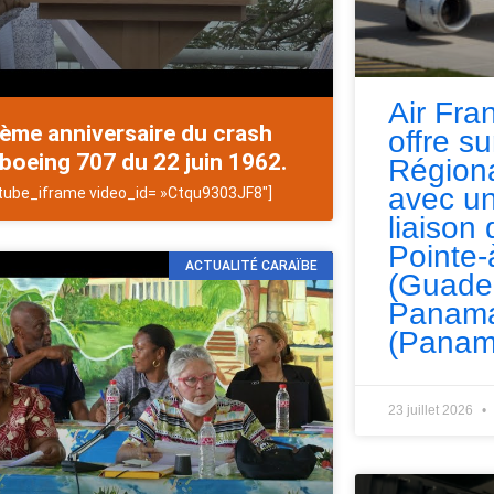
Air Fra
ème anniversaire du crash
offre s
boeing 707 du 22 juin 1962.
Régiona
avec un
tube_iframe video_id= »Ctqu9303JF8″]
liaison 
Pointe-
ACTUALITÉ CARAÏBE
(Guade
Panama
(Panam
23 juillet 2026