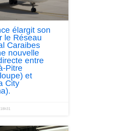
nce élargit son
ur le Réseau
l Caraibes
e nouvelle
directe entre
à-Pitre
loupe) et
 City
a).
18h31