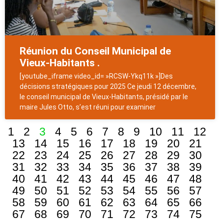
Réunion du Conseil Municipal de
Vieux-Habitants .
[youtube_iframe video_id= »RCSW-Ykq11k »]Des
décisions stratégiques pour 2025 Ce jeudi 12 décembre,
le conseil municipal de Vieux-Habitants, présidé par le
maire Jules Otto, s’est réuni pour examiner
1
2
3
4
5
6
7
8
9
10
11
12
13
14
15
16
17
18
19
20
21
22
23
24
25
26
27
28
29
30
31
32
33
34
35
36
37
38
39
40
41
42
43
44
45
46
47
48
49
50
51
52
53
54
55
56
57
58
59
60
61
62
63
64
65
66
67
68
69
70
71
72
73
74
75