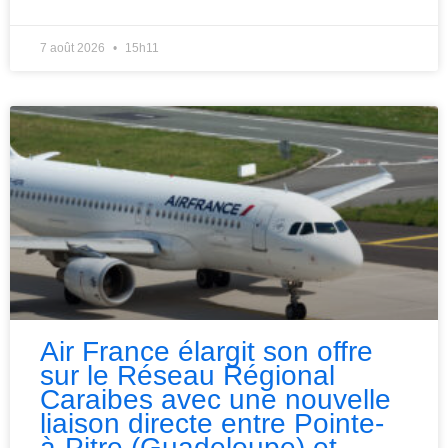
7 août 2026
15h11
Air France élargit son offre
sur le Réseau Régional
Caraibes avec une nouvelle
liaison directe entre Pointe-
à-Pitre (Guadeloupe) et