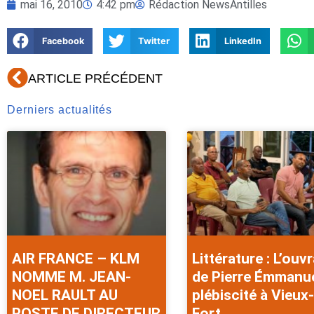
mai 16, 2010
4:42 pm
Rédaction NewsAntilles
Facebook
Twitter
LinkedIn
Précédent
ARTICLE PRÉCÉDENT
Derniers actualités
AIR FRANCE – KLM
Littérature : L’ouv
NOMME M. JEAN-
de Pierre Émmanu
NOEL RAULT AU
plébiscité à Vieux-
POSTE DE DIRECTEUR
Fort .