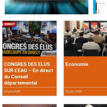
CONGRES DES ELUS
Economie
SUR L’EAU – En direct
du Conseil
départemental
24 juin 2026
22 juin 2026