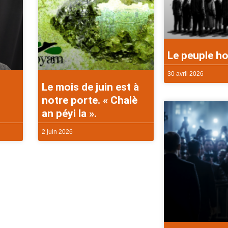
Le peuple ho
30 avril 2026
Le mois de juin est à
notre porte. « Chalè
an péyi la ».
2 juin 2026