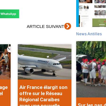
WhatsApp
Suivant
ARTICLE SUIVANT
News Antilles
rage
Air France élargit son
el
offre sur le Réseau
Régional Caraibes
Sur les pas 
avec une nouvelle