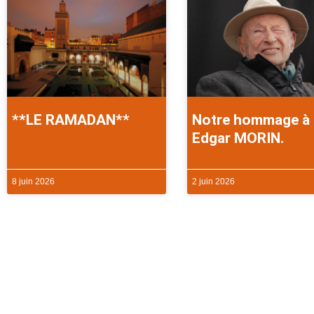
**LE RAMADAN**
Notre hommage à
Edgar MORIN.
8 juin 2026
2 juin 2026