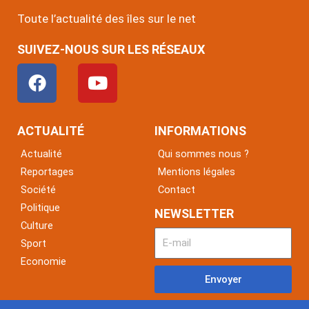
Toute l’actualité des îles sur le net
SUIVEZ-NOUS SUR LES RÉSEAUX
F
Y
a
o
c
u
e
t
ACTUALITÉ
INFORMATIONS
b
u
Actualité
Qui sommes nous ?
o
b
Reportages
Mentions légales
o
e
Société
Contact
k
Politique
NEWSLETTER
Culture
Sport
Economie
Envoyer