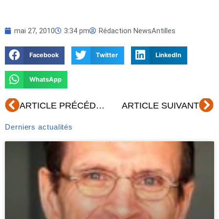
mai 27, 2010
3:34 pm
Rédaction NewsAntilles
Facebook
Twitter
LinkedIn
WhatsApp
Précédent
Su
ARTICLE PRÉCÉDENT
ARTICLE SUIVANT
Derniers actualités