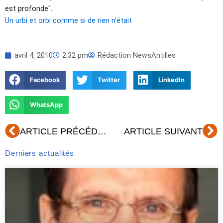
est profonde".
Un urbi et orbi comme si de rien n’était
avril 4, 2010
2:32 pm
Rédaction NewsAntilles
Facebook
Twitter
LinkedIn
WhatsApp
Précédent
Su
ARTICLE PRÉCÉDENT
ARTICLE SUIVANT
Derniers actualités