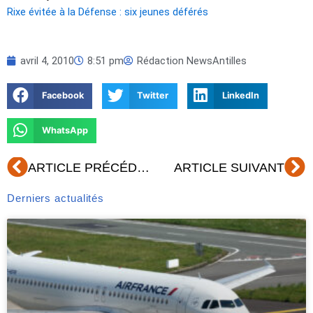
Rixe évitée à la Défense : six jeunes déférés
avril 4, 2010
8:51 pm
Rédaction NewsAntilles
Facebook
Twitter
LinkedIn
WhatsApp
Précédent
Su
ARTICLE PRÉCÉDENT
ARTICLE SUIVANT
Derniers actualités