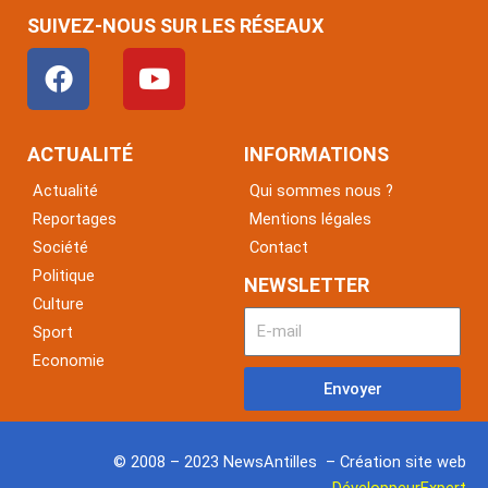
SUIVEZ-NOUS SUR LES RÉSEAUX
F
Y
a
o
c
u
e
t
ACTUALITÉ
INFORMATIONS
b
u
Actualité
Qui sommes nous ?
o
b
Reportages
Mentions légales
o
e
Société
Contact
k
Politique
NEWSLETTER
Culture
Sport
Economie
Envoyer
© 2008 – 2023 NewsAntilles – Création site web