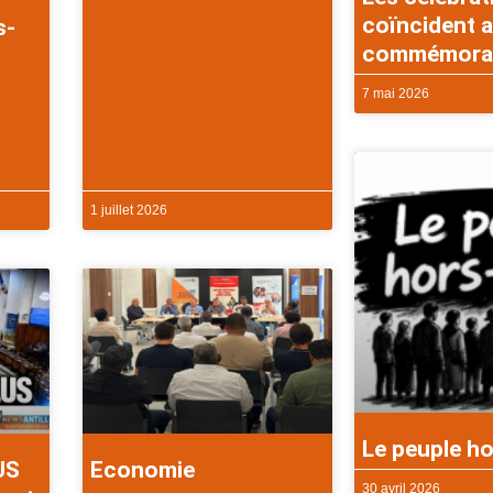
coïncident a
s-
commémorati
7 mai 2026
1 juillet 2026
Le peuple ho
US
Economie
30 avril 2026