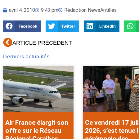
avril 4, 2010
9:43 pm
Rédaction NewsAntilles
Facebook
Twitter
LinkedIn
Précédent
ARTICLE PRÉCÉDENT
Derniers actualités
Air France élargit son
Ce vendredi 17 juil
offre sur le Réseau
2026, s’est tenue l
Régional Caraibes
cérémonie des