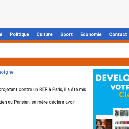
é
Politique
Culture
Sport
Economie
Contact
moigne
ojetant contre un RER à Paris, il a été mis
en au Parisien, sa mère déclare avoir