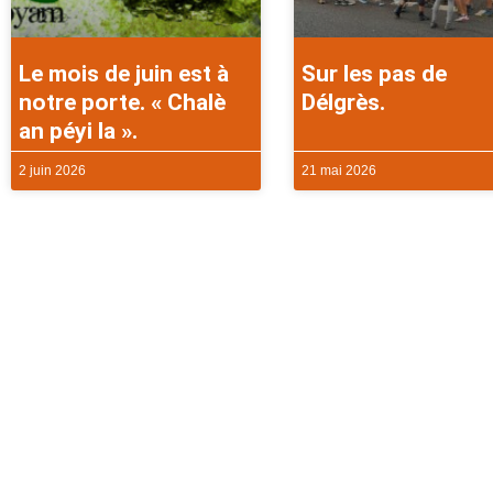
Le mois de juin est à
Sur les pas de
notre porte. « Chalè
Délgrès.
an péyi la ».
2 juin 2026
21 mai 2026