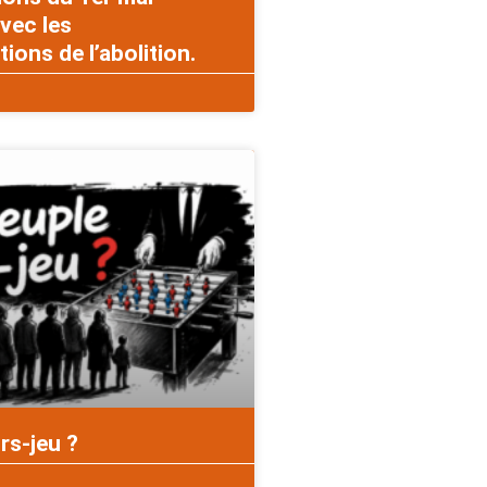
vec les
ons de l’abolition.
rs-jeu ?