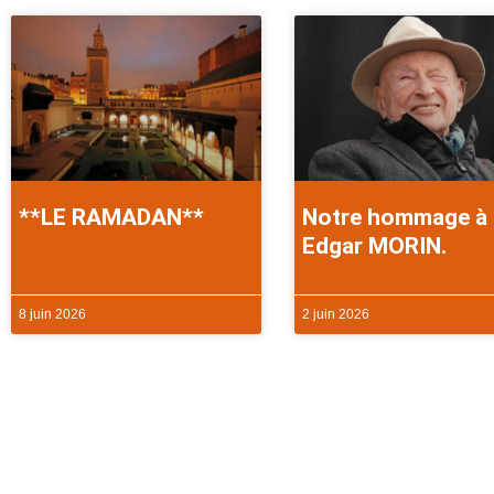
**LE RAMADAN**
Notre hommage à
Edgar MORIN.
8 juin 2026
2 juin 2026