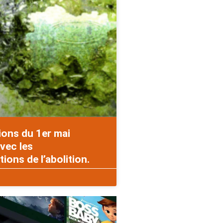
ions du 1er mai
vec les
ons de l’abolition.