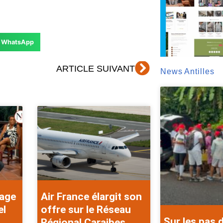
WhatsApp
Suivant
ARTICLE SUIVANT
News Antilles
rage
Air France élargit son
el
offre sur le Réseau
Sur les pas 
Régional Caraibes