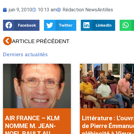
juin 9, 2010
10:13 am
Rédaction NewsAntilles
Facebook
Twitter
LinkedIn
Précédent
ARTICLE PRÉCÉDENT
Derniers actualités
AIR FRANCE – KLM
Littérature : L’ouv
NOMME M. JEAN-
de Pierre Émmanu
NOEL RAULT AU
plébiscité à Vieux-