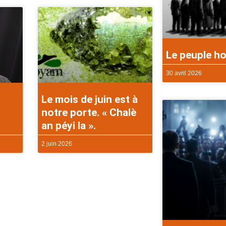
Le peuple ho
30 avril 2026
Le mois de juin est à
notre porte. « Chalè
an péyi la ».
2 juin 2026