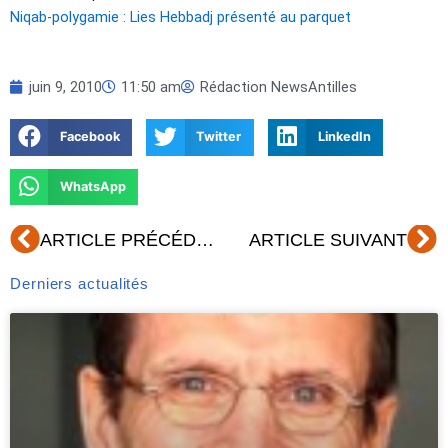
Niqab-polygamie : Lies Hebbadj présenté au parquet
juin 9, 2010
11:50 am
Rédaction NewsAntilles
Facebook
Twitter
LinkedIn
WhatsApp
Précédent
Su
ARTICLE PRÉCÉDENT
ARTICLE SUIVANT
Derniers actualités