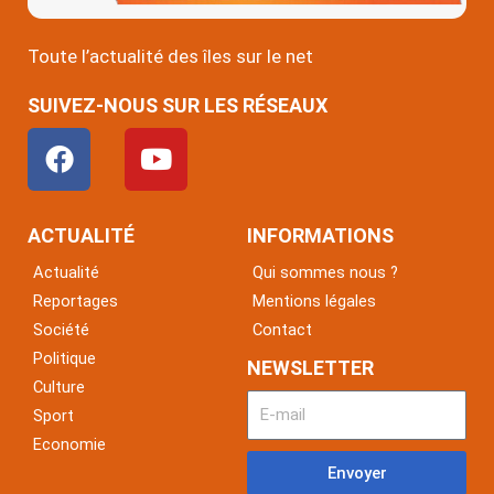
Toute l’actualité des îles sur le net
SUIVEZ-NOUS SUR LES RÉSEAUX
F
Y
a
o
c
u
e
t
ACTUALITÉ
INFORMATIONS
b
u
Actualité
Qui sommes nous ?
o
b
Reportages
Mentions légales
o
e
Société
Contact
k
Politique
NEWSLETTER
Culture
Sport
Economie
Envoyer