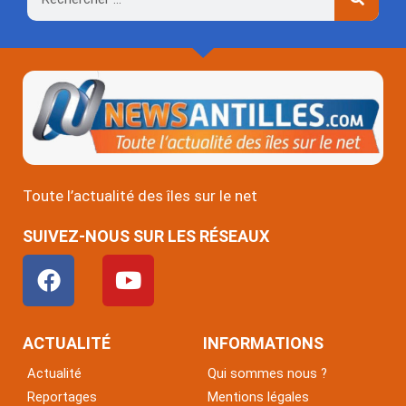
Toute l’actualité des îles sur le net
SUIVEZ-NOUS SUR LES RÉSEAUX
F
Y
a
o
c
u
e
t
ACTUALITÉ
INFORMATIONS
b
u
Actualité
Qui sommes nous ?
o
b
Reportages
Mentions légales