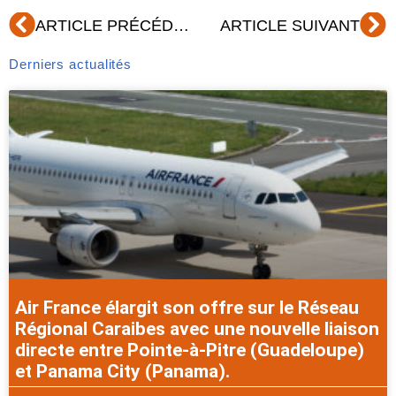
Précédent
Su
ARTICLE PRÉCÉDENT
ARTICLE SUIVANT
Derniers actualités
Air France élargit son offre sur le Réseau
Régional Caraibes avec une nouvelle liaison
directe entre Pointe-à-Pitre (Guadeloupe)
et Panama City (Panama).