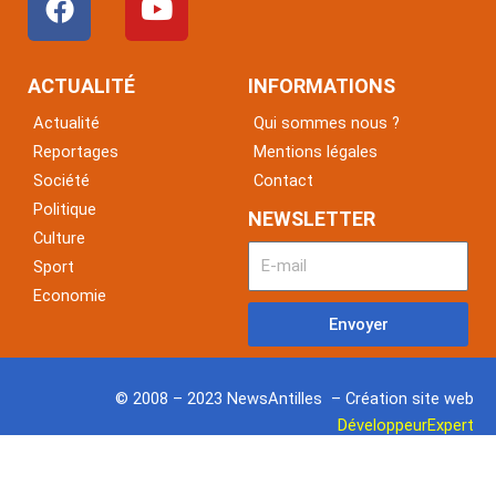
a
o
c
u
e
t
ACTUALITÉ
INFORMATIONS
b
u
Actualité
Qui sommes nous ?
o
b
Reportages
Mentions légales
o
e
Société
Contact
k
Politique
NEWSLETTER
Culture
Sport
Economie
Envoyer
© 2008 – 2023 NewsAntilles – Création site web
DéveloppeurExpert