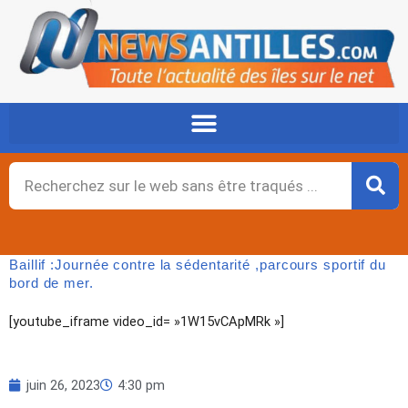
Aller
au
contenu
Rechercher
Baillif :Journée contre la sédentarité ,parcours sportif du
bord de mer.
[youtube_iframe video_id= »1W15vCApMRk »]
juin 26, 2023
4:30 pm