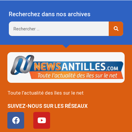
Recherchez dans nos archives
Rechercher
Toute l’actualité des îles sur le net
SUIVEZ-NOUS SUR LES RÉSEAUX
F
Y
a
o
c
u