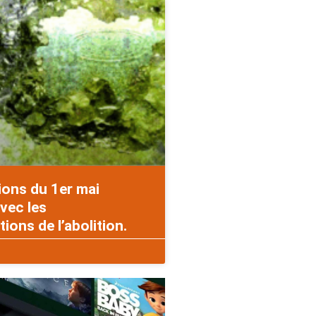
ions du 1er mai
vec les
ons de l’abolition.