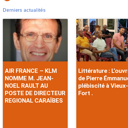
Derniers actualités
AIR FRANCE – KLM
Littérature : L’ouv
NOMME M. JEAN-
de Pierre Émmanu
NOEL RAULT AU
plébiscité à Vieux-
POSTE DE DIRECTEUR
Fort .
REGIONAL CARAÏBES