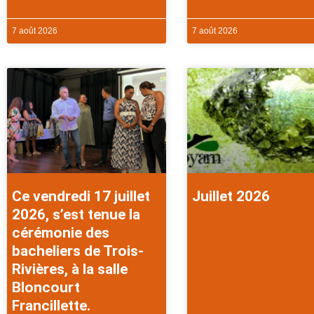
7 août 2026
7 août 2026
Ce vendredi 17 juillet
Juillet 2026
2026, s’est tenue la
cérémonie des
bacheliers de Trois-
Rivières, à la salle
Bloncourt
Francillette.