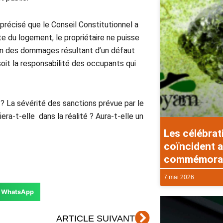
t précisé que le Conseil Constitutionnel a
ite du logement, le propriétaire ne puisse
son des dommages résultant d’un défaut
soit la responsabilité des occupants qui
s ? La sévérité des sanctions prévue par le
ra-t-elle dans la réalité ? Aura-t-elle un
Les célébrat
coïncident a
commémorati
7 mai 2026
WhatsApp
Suivant
ARTICLE SUIVANT