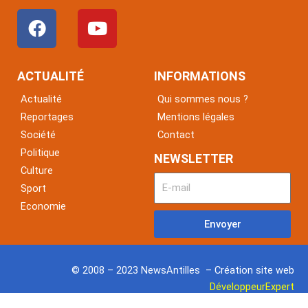
F
Y
a
o
c
u
e
t
ACTUALITÉ
INFORMATIONS
b
u
Actualité
Qui sommes nous ?
o
b
Reportages
Mentions légales
o
e
Société
Contact
k
Politique
NEWSLETTER
Culture
Sport
Economie
Envoyer
© 2008 – 2023 NewsAntilles – Création site web
DéveloppeurExpert