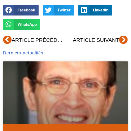
Facebook
Twitter
LinkedIn
WhatsApp
Précédent
Su
ARTICLE PRÉCÉDENT
ARTICLE SUIVANT
Derniers actualités