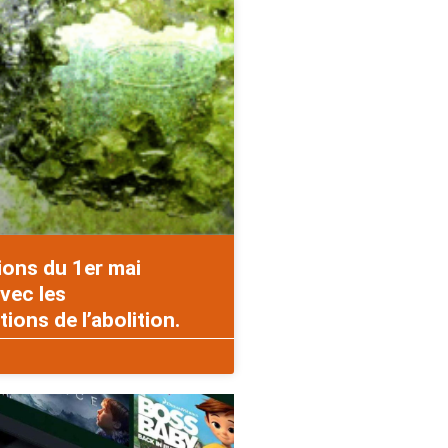
ions du 1er mai
vec les
ons de l’abolition.