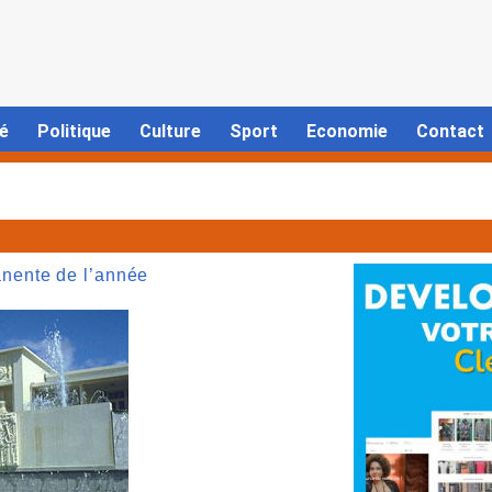
é
Politique
Culture
Sport
Economie
Contact
nente de l’année