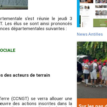
ementale s’est réunie le jeudi 3
. Les élus se sont ainsi prononcés
tences
départementale
s
suivantes :
News Antilles
SOCIALE
s des acteurs de terrain
rre (CCNGT) se verra allouer une
vre des actions inscrites dans la
Sur les pas 