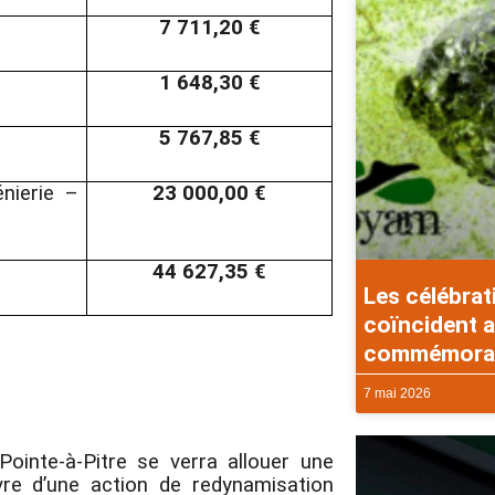
7 711,20 €
1 648,30 €
5 767,85 €
énierie –
23 000,00 €
44 627,35 €
Les célébrat
coïncident a
commémorati
7 mai 2026
ointe-à-Pitre se verra allouer une
e d’une action de redynamisation