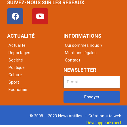
SUIVEZ-NOUS SUR LES RÉSEAUX
F
Y
a
o
c
u
e
t
ACTUALITÉ
INFORMATIONS
b
u
Actualité
Qui sommes nous ?
o
b
Reportages
Mentions légales
o
e
Société
Contact
k
Politique
NEWSLETTER
Culture
Sport
Economie
Envoyer
© 2008 – 2023 NewsAntilles – Création site web
DéveloppeurExpert