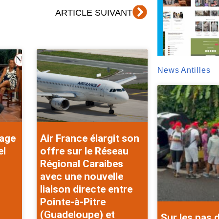
Suivant
ARTICLE SUIVANT
News Antilles
rage
Air France élargit son
el
offre sur le Réseau
Régional Caraibes
avec une nouvelle
liaison directe entre
Pointe-à-Pitre
(Guadeloupe) et
Sur les pas 