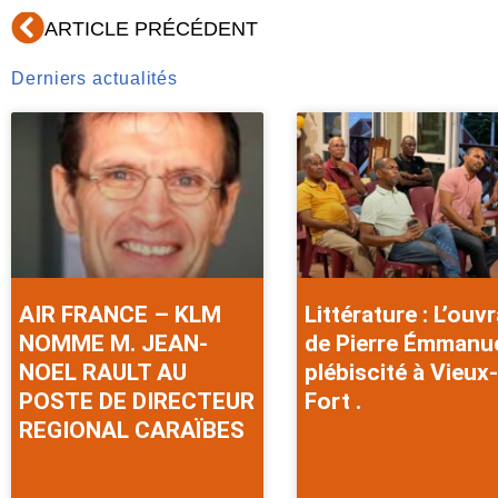
Précédent
ARTICLE PRÉCÉDENT
Derniers actualités
AIR FRANCE – KLM
Littérature : L’ouv
NOMME M. JEAN-
de Pierre Émmanu
NOEL RAULT AU
plébiscité à Vieux-
POSTE DE DIRECTEUR
Fort .
REGIONAL CARAÏBES