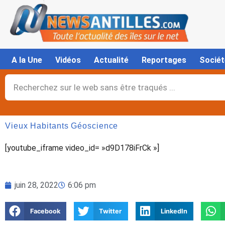
Aller
au
contenu
A la Une
Vidéos
Actualité
Reportages
Sociét
Rechercher
Vieux Habitants Géoscience
[youtube_iframe video_id= »d9D178iFrCk »]
juin 28, 2022
6:06 pm
Facebook
Twitter
LinkedIn