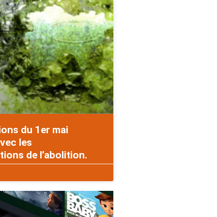
ions du 1er mai
vec les
ons de l’abolition.