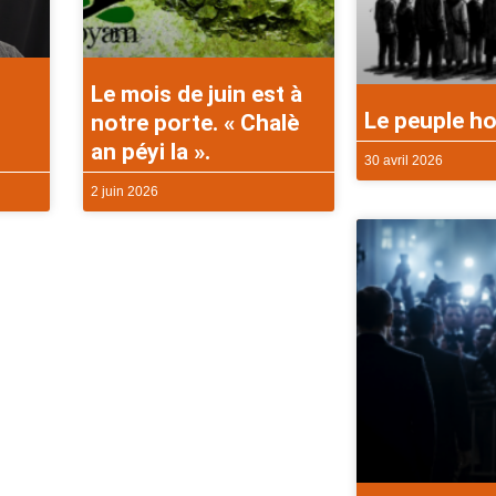
Le mois de juin est à
Le peuple ho
notre porte. « Chalè
an péyi la ».
30 avril 2026
2 juin 2026