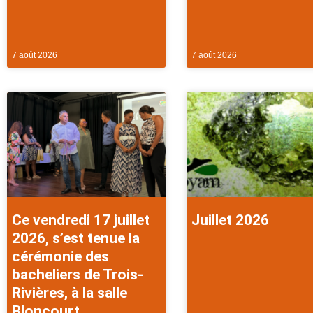
7 août 2026
7 août 2026
Ce vendredi 17 juillet
Juillet 2026
2026, s’est tenue la
cérémonie des
bacheliers de Trois-
Rivières, à la salle
Bloncourt