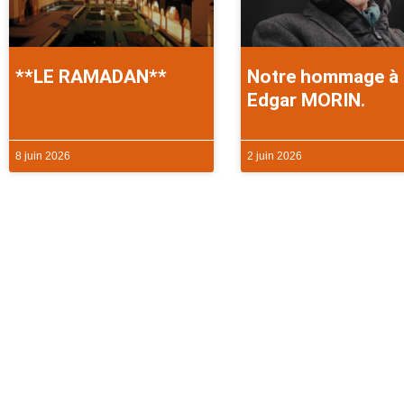
**LE RAMADAN**
Notre hommage à
Edgar MORIN.
8 juin 2026
2 juin 2026