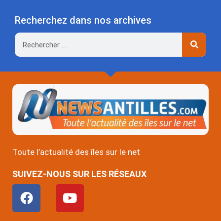
Recherchez dans nos archives
Rechercher
Toute l’actualité des îles sur le net
SUIVEZ-NOUS SUR LES RÉSEAUX
F
Y
a
o
c
u