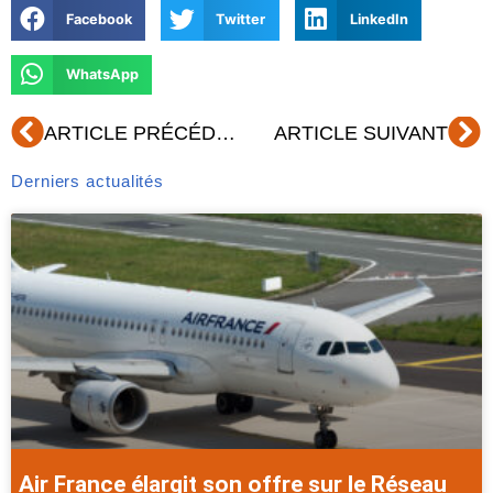
Facebook
Twitter
LinkedIn
WhatsApp
Précédent
Su
ARTICLE PRÉCÉDENT
ARTICLE SUIVANT
Derniers actualités
Air France élargit son offre sur le Réseau