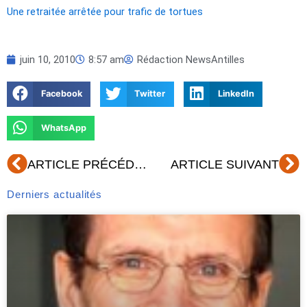
Une retraitée arrêtée pour trafic de tortues
juin 10, 2010
8:57 am
Rédaction NewsAntilles
Facebook
Twitter
LinkedIn
WhatsApp
Précédent
Su
ARTICLE PRÉCÉDENT
ARTICLE SUIVANT
Derniers actualités