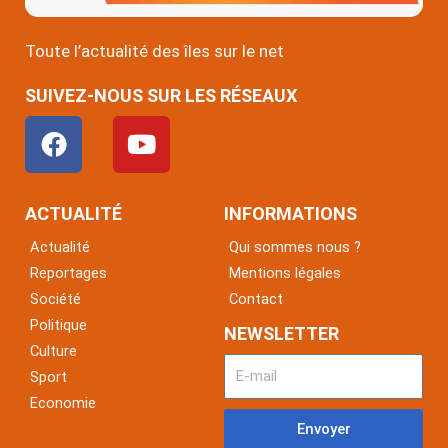
Toute l’actualité des îles sur le net
SUIVEZ-NOUS SUR LES RÉSEAUX
F
Y
a
o
c
u
e
t
ACTUALITÉ
INFORMATIONS
b
u
Actualité
Qui sommes nous ?
o
b
Reportages
Mentions légales
o
e
Société
Contact
k
Politique
NEWSLETTER
Culture
Sport
Economie
Envoyer