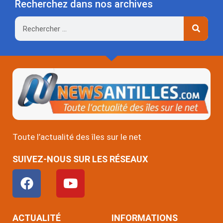
Recherchez dans nos archives
Rechercher
Toute l’actualité des îles sur le net
SUIVEZ-NOUS SUR LES RÉSEAUX
F
Y
a
o
c
u
e
t
ACTUALITÉ
INFORMATIONS