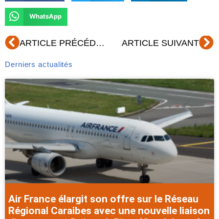
WhatsApp
Précédent
Su
ARTICLE PRÉCÉDENT
ARTICLE SUIVANT
Derniers actualités
Air France élargit son offre sur le Réseau
Régional Caraibes avec une nouvelle liaison