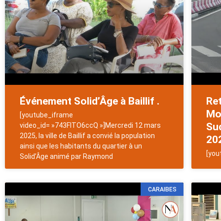
Événement Solid’Âge à Baillif .
Ret
Mot
[youtube_iframe
Sud
video_id= »743FlTO6ccQ »]Mercredi 12 mars
2025, la ville de Baillif a convié la population
202
ainsi que les habitants du quartier à un
[you
Solid’Âge animé par Raymond
CARAIBES