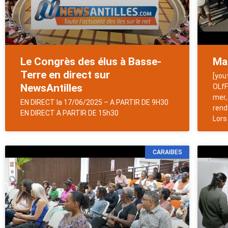
Le Congrès des élus à Basse-
Man
Terre en direct sur
[you
NewsAntilles
OLfF
mer,
EN DIRECT la 17/06/2025 – A PARTIR DE 9H30
rend
EN DIRECT A PARTIR DE 15h30
Lors
CARAIBES