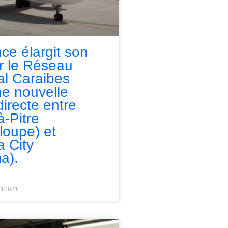
nce élargit son
ur le Réseau
l Caraibes
e nouvelle
directe entre
à-Pitre
loupe) et
 City
a).
18h31