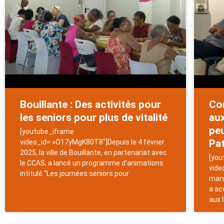
Bouillante : Des activités pour
Con
les seniors pour plus de vitalité
aux
peu
[youtube_iframe
Pat
video_id= »O17yMgK80T8″]Depuis le 4 février
2025, la ville de Bouillante, en partenariat avec
[you
le CCAS, a lancé un programme d’animations
vide
intitulé “Les journées seniors pour
mars
a ac
aux 