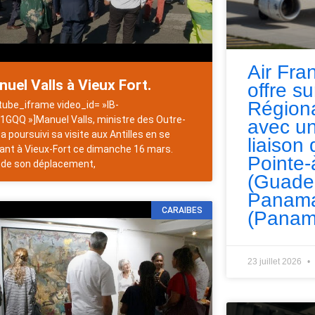
Air Fra
uel Valls à Vieux Fort.
offre s
Régiona
tube_iframe video_id= »IB-
1GQQ »]Manuel Valls, ministre des Outre-
avec un
 a poursuivi sa visite aux Antilles en se
liaison 
ant à Vieux-Fort ce dimanche 16 mars.
Pointe-
 de son déplacement,
(Guade
Panama
CARAIBES
(Panam
23 juillet 2026