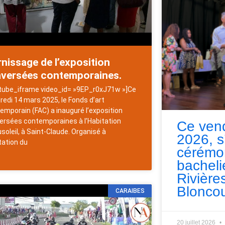
nissage de l’exposition
aversées contemporaines.
tube_iframe video_id= »9EP_r0xJ71w »]Ce
redi 14 mars 2025, le Fonds d’art
emporain (FAC) a inauguré l’exposition
ersées contemporaines à l’Habitation
Ce vend
soleil, à Saint-Claude. Organisé à
2026, s
itation du
cérémo
bacheli
Rivières
Bloncou
CARAIBES
20 juillet 2026