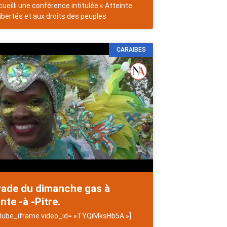
cueilli une conférence intitulée « Atteinte
libertés et aux droits des peuples
CARAIBES
rade du dimanche gas à
nte -à -Pitre.
tube_iframe video_id= »TYQiMksHb5A »]