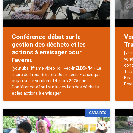
Conférence-débat sur la
Ver
gestion des déchets et les
Tr
actions à envisager pour
[you
l’avenir.
vend
cont
[youtube_iframe video_id= »eq4nZLD5vfM »]Le
Trav
maire de Trois-Rivières, Jean-Louis Francisque,
Beau
organise ce vendredi 14 mars 2025 une
l’inv
Conférence-débat sur la gestion des déchets
et les actions à envisager
CARAIBES