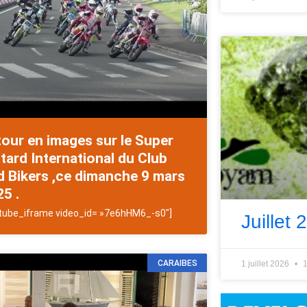
our en images sur le Super
ard International du Club
 Bikers ,ce dimanche 9 mars
5 .
tube_iframe video_id= »7e6hHM6_-s0″]
Juillet 
CARAIBES
1 juillet 2026
1