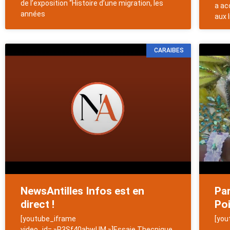
de l’exposition “Histoire d’une migration, les
a ac
années
aux 
CARAIBES
NewsAntilles Infos est en
Pa
direct !
Poi
[youtube_iframe
[you
video_id= »P3Sf40ahwUM »]Essaie Thecnique