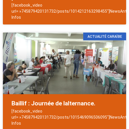
[facebook_video
url= »745879420131732/posts/1014212163298455″]NewsAntil
Infos
ACTUALITÉ CARAÏBE
Baillif : Journée de lalternance.
[facebook_video
url= »745879420131732/posts/1015469096506095″]NewsAntil
Infos