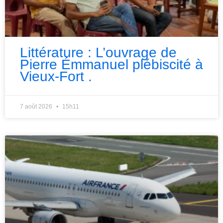
Littérature : L’ouvrage de
Pierre Émmanuel plébiscité à
Vieux-Fort .
7 août 2026
15h11