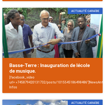
ACTUALITÉ CARAÏBE
Basse-Terre : Inauguration de lécole
de musique.
[facebook_video
url= »745879420131732/posts/1015545186498486″]NewsAntil
Infos
ACTUALITÉ CARAÏBE