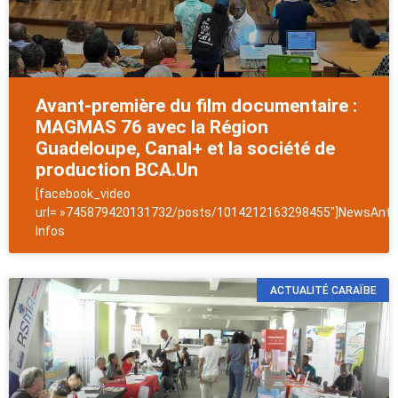
Avant-première du film documentaire :
MAGMAS 76 avec la Région
Guadeloupe, Canal+ et la société de
production BCA.Un
[facebook_video
url= »745879420131732/posts/1014212163298455″]NewsAntil
Infos
ACTUALITÉ CARAÏBE