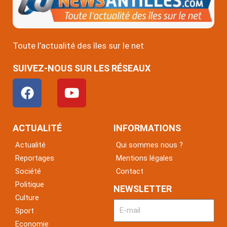
Toute l’actualité des îles sur le net
SUIVEZ-NOUS SUR LES RÉSEAUX
F
Y
a
o
c
u
e
t
ACTUALITÉ
INFORMATIONS
b
u
Actualité
Qui sommes nous ?
o
b
Reportages
Mentions légales
o
e
Société
Contact
k
Politique
NEWSLETTER
Culture
Sport
Economie