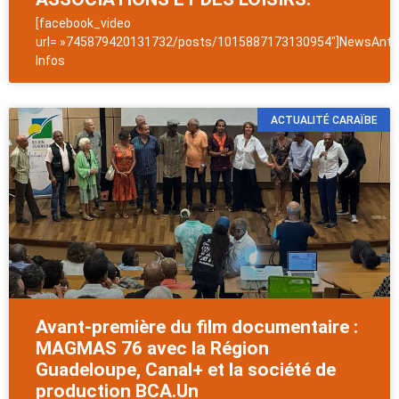
[facebook_video
url= »745879420131732/posts/1015887173130954″]NewsAntil
Infos
ACTUALITÉ CARAÏBE
Avant-première du film documentaire :
MAGMAS 76 avec la Région
Guadeloupe, Canal+ et la société de
production BCA.Un