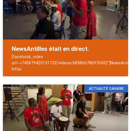
NewsAntilles était en direct.
[facebook_video
url= »745879420131732/videos/683866786976502″]NewsAntill
Infos
ACTUALITÉ CARAÏBE