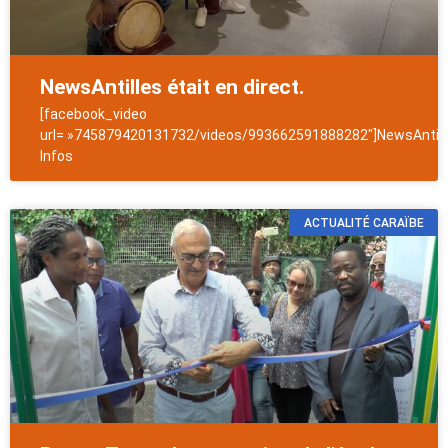
NewsAntilles était en direct.
[facebook_video
url= »745879420131732/videos/993662591888282″]NewsAntill
Infos
ACTUALITÉ CARAÏBE