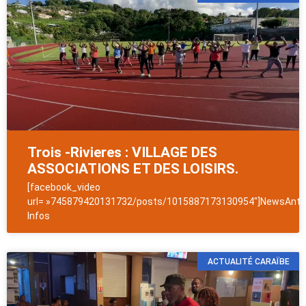
Trois -Rivieres : VILLAGE DES
ASSOCIATIONS ET DES LOISIRS.
[facebook_video
url= »745879420131732/posts/1015887173130954″]NewsAntil
Infos
ACTUALITÉ CARAÏBE