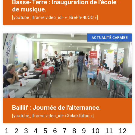
Basse-Terre : Inauguration de l'école
de musique.
[youtube_iframe video_id= »_BreHh-4UOQ »]
ACTUALITÉ CARAÏBE
Baillif : Journée de l'alternance.
[youtube_iframe video_id= »XckoktblIao »]
1
2
3
4
5
6
7
8
9
10
11
12