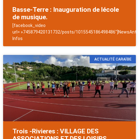
Basse-Terre : Inauguration de lécole
de musique.
[facebook_video
url= »745879420131732/posts/1015545186498486″]NewsAntil
Infos
ACTUALITÉ CARAÏBE
Trois -Rivieres : VILLAGE DES
ASSOCIATIONS ET DES LOISIRS.