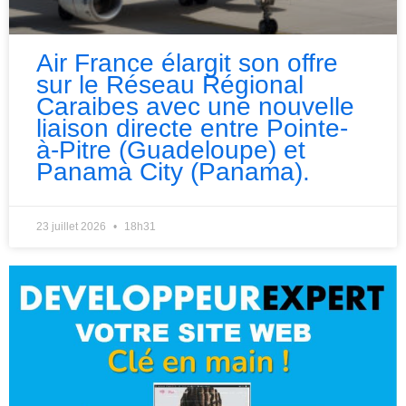
Air France élargit son offre
sur le Réseau Régional
Caraibes avec une nouvelle
liaison directe entre Pointe-
à-Pitre (Guadeloupe) et
Panama City (Panama).
23 juillet 2026
18h31