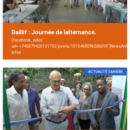
Baillif : Journée de lalternance.
[facebook_video
url= »745879420131732/posts/1015469096506095″]NewsAntil
Infos
ACTUALITÉ CARAÏBE