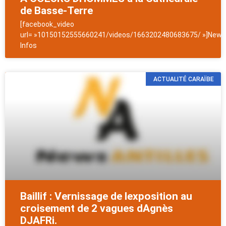
de Basse-Terre
[facebook_video
url= »10150152555660241/videos/1663202480683675/ »]NewsA
Infos
ACTUALITÉ CARAÏBE
Baillif : Vernissage de lexposition au
croisement de 2 vagues dAgnès
DJAFRi.