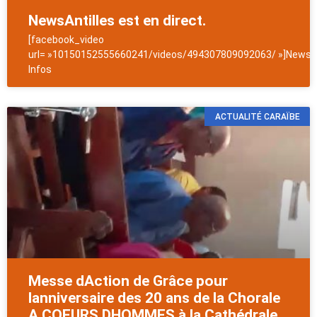
NewsAntilles est en direct.
[facebook_video
url= »10150152555660241/videos/494307809092063/ »]NewsAn
Infos
ACTUALITÉ CARAÏBE
Messe dAction de Grâce pour
lanniversaire des 20 ans de la Chorale
A COEURS DHOMMES à la Cathédrale