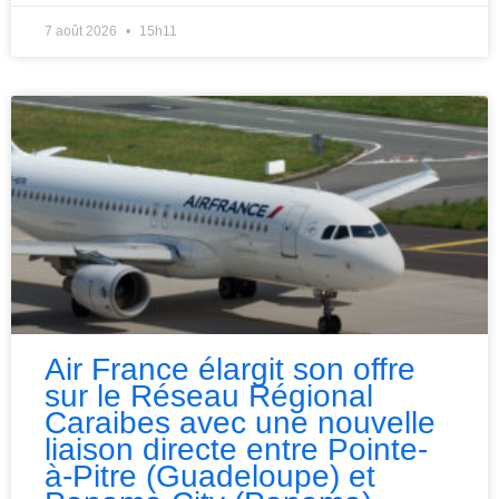
7 août 2026
15h11
Air France élargit son offre
sur le Réseau Régional
Caraibes avec une nouvelle
liaison directe entre Pointe-
à-Pitre (Guadeloupe) et