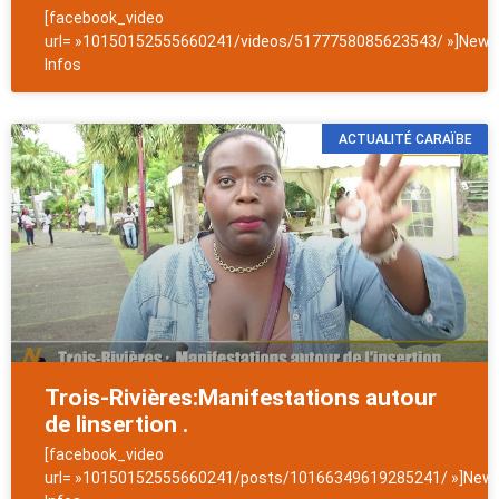
[facebook_video
url= »10150152555660241/videos/5177758085623543/ »]NewsA
Infos
ACTUALITÉ CARAÏBE
Trois-Rivières:Manifestations autour
de linsertion .
[facebook_video
url= »10150152555660241/posts/10166349619285241/ »]News