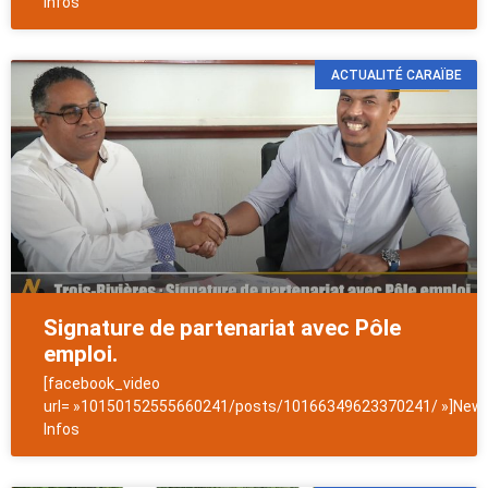
Infos
ACTUALITÉ CARAÏBE
Signature de partenariat avec Pôle
emploi.
[facebook_video
url= »10150152555660241/posts/10166349623370241/ »]News
Infos