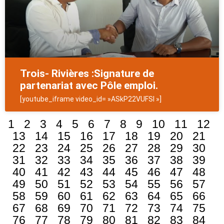
Trois- Rivières :Signature de
partenariat avec Pôle emploi.
[youtube_iframe video_id= »ASkP22VUFSI »]
1
2
3
4
5
6
7
8
9
10
11
12
13
14
15
16
17
18
19
20
21
22
23
24
25
26
27
28
29
30
31
32
33
34
35
36
37
38
39
40
41
42
43
44
45
46
47
48
49
50
51
52
53
54
55
56
57
58
59
60
61
62
63
64
65
66
67
68
69
70
71
72
73
74
75
76
77
78
79
80
81
82
83
84