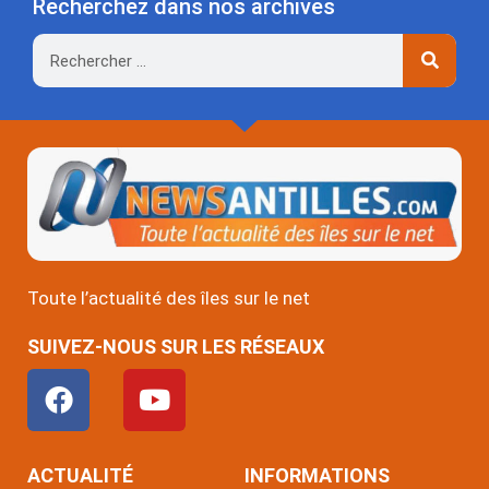
Recherchez dans nos archives
Rechercher
Toute l’actualité des îles sur le net
SUIVEZ-NOUS SUR LES RÉSEAUX
F
Y
a
o
c
u
e
t
ACTUALITÉ
INFORMATIONS