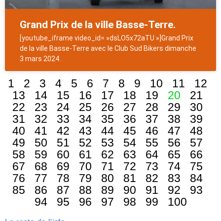
Grand Prix de la ville Basse-Terre.
[youtube_iframe video_id= »dsLO5x72aTU »]Grand Prix
de la ville Basse-Terre avec le Club Sud Bikers dimanche
3 mars 2024 .
1
2
3
4
5
6
7
8
9
10
11
12
13
14
15
16
17
18
19
20
21
22
23
24
25
26
27
28
29
30
31
32
33
34
35
36
37
38
39
40
41
42
43
44
45
46
47
48
49
50
51
52
53
54
55
56
57
58
59
60
61
62
63
64
65
66
67
68
69
70
71
72
73
74
75
76
77
78
79
80
81
82
83
84
85
86
87
88
89
90
91
92
93
94
95
96
97
98
99
100