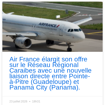
Air France élargit son offre
sur le Réseau Régional
Caraibes avec une nouvelle
liaison directe entre Pointe-
à-Pitre (Guadeloupe) et
Panama City (Panama).
23 juillet 2026
18h31