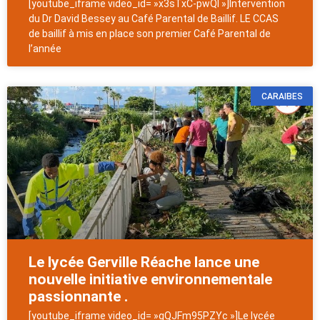
[youtube_iframe video_id= »x3sTxC-pwQI »]Intervention
du Dr David Bessey au Café Parental de Baillif. LE CCAS
de baillif à mis en place son premier Café Parental de
l’année
CARAIBES
Le lycée Gerville Réache lance une
nouvelle initiative environnementale
passionnante .
[youtube_iframe video_id= »gQJFm95PZYc »]Le lycée